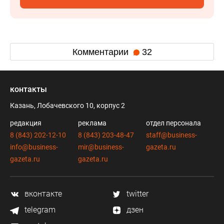
Комментарии
32
контакты
Казань, Лобачевского 10, корпус 2
редакция
реклама
отдел персонала
8 (843) 202-12-10
8 (843) 203-48-47
staff@business-
info@business-
mir@business-
gazeta.ru
gazeta.ru
gazeta.ru
вконтакте
twitter
telegram
дзен