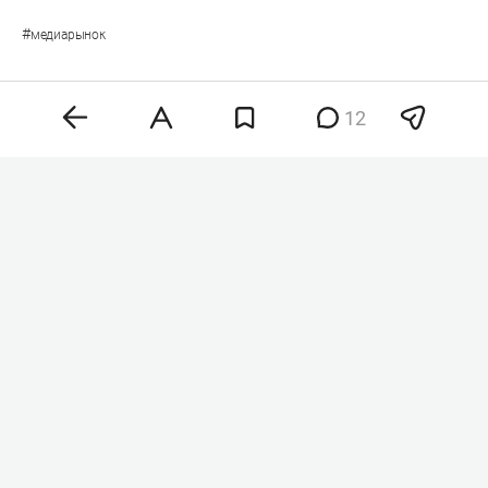
#
медиарынок
12
Комментарии
12
контакты
Казань, Лобачевского 10, корпус 2
редакция
реклама
отдел персонала
8 (843) 202-12-10
8 (843) 203-48-47
staff@business-
info@business-
mir@business-
gazeta.ru
gazeta.ru
gazeta.ru
вконтакте
twitter
telegram
дзен