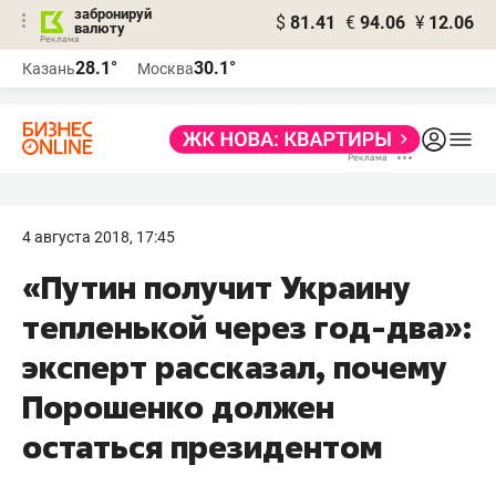
забронируй
$
81.41
€
94.06
¥
12.06
валюту
28.1°
30.1°
Казань
Москва
4 августа 2018, 17:45
«Путин получит Украину
тепленькой через год-два»:
эксперт рассказал, почему
Порошенко должен
остаться президентом