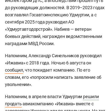
инспектором ДПС, а впоследствии прошел путь
до руководящих должностей. В 2019–2023 годах
возглавлял Госавтоинспекцию Удмуртии, а с
сентября 2025 года руководил АО
«Удмуртавтодорстрой». Набиев — ветеран
боевых действий, награжден ведомственными
наградами МВД России.
Напомним, Александр Синельников руководил
«Ижавиа» с 2018 года. Ночью 6 августа он
сообщил
, что покидает компанию. По его
словам, его «попросили написать заявление об
увольнении».
Напомним, в апреле власти Удмуртии
решили
продать
авиакомпанию «Ижавиа» вместе с
аэропортом Ижевска или по отдельности. На тот