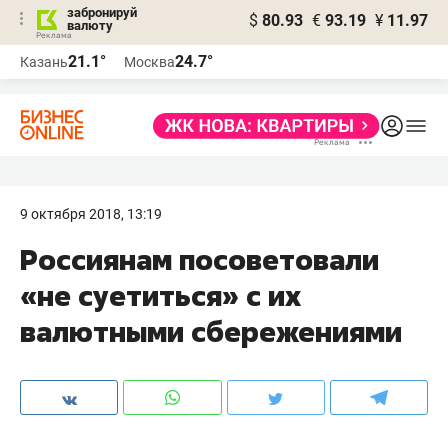
забронируй
$
80.93
€
93.19
¥
11.97
валюту
21.1°
24.7°
Казань
Москва
9 октября 2018, 13:19
Россиянам посоветовали
«не суетиться» с их
валютными сбережениями