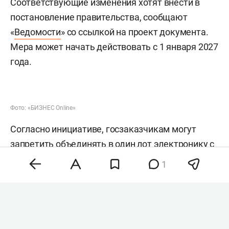
Соответствующие изменения хотят внести в
постановление правительства, сообщают
«
Ведомости
» со ссылкой на проект документа.
Мера может начать действовать с 1 января 2027
года.
Фото: «БИЗНЕС Online»
Согласно инициативе, госзаказчикам могут
запретить объединять в один лот электронику с
разным режимом допуска. Речь идет о случаях,
1
когда вместе закупаются товары, имеющие
российские аналоги из реестра минпромторга, и
оборудование, для которого отечественных
заменителей нет.