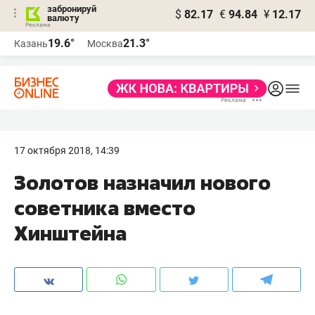
забронируй
$
82.17
€
94.84
¥
12.17
валюту
19.6°
21.3°
Казань
Москва
17 октября 2018, 14:39
Золотов назначил нового
советника вместо
Хинштейна