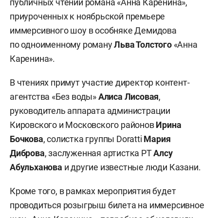
публичных чтений романа «Анна Каренина»,
приуроченных к ноябрьской премьере
иммерсивного шоу в особняке Демидова
по одноименному роману
Льва Толстого
«Анна
Каренина».
В чтениях примут участие ди⁠ректор контент-
агентства «Без воды»
Алиса Лисовая
,
руководитель аппарата администрации
Кировского и Московского районов
Ирина
Бочкова
, солистка группы Doratti
Мария
Диброва
, заслуженная артистка РТ
Алсу
Абульханова
и другие известные люди Казани.
Кроме того, в рамках мероприятия будет
проводиться розыгрыш билета на иммерсивное