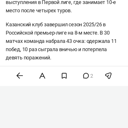
выступления в Первой лиге, где занимает 10-е
место после четырех туров.
Казанский клуб завершил сезон 2025/26 в
Российской премьер-лиге на 8-м месте. В 30
матчах команда набрала 43 очка: одержала 11
побед, 10 раз сыграла вничью и потерпела
девять поражений.
По итогам сезона «Нефтехимик» не смог
2
побороться за выход в РПЛ, поэтому
нижнекамский клуб завершил сезон 2025/26 в
Первой лиге. В последних турах команда
потерпела поражения от СКА-Хабаровска (0:2),
«Челябинска» (0:2) и «Енисея» (0:2), а также
сыграла вничью с «Волгой» (2:2).