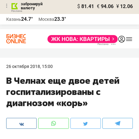
забронируй
$
81.41
€
94.06
¥
12.06
валюту
24.7°
23.3°
Казань
Москва
26 октября 2018, 15:00
В Челнах еще двое детей
госпитализированы с
диагнозом «корь»