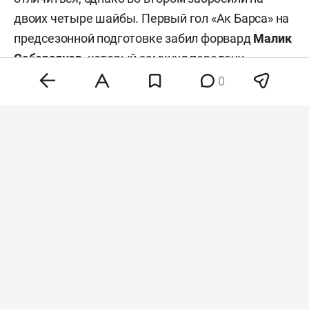
двоих четыре шайбы. Первый гол «Ак Барса» на
предсезонной подготовке забил форвард
Малик
Саберзянов
, который замкнул передачу
нападающего
Максима Быкова
.
0