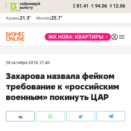
забронируй
$
81.41
€
94.06
¥
12.06
валюту
21.3°
25.7°
Казань
Москва
28 октября 2018, 21:40
Захарова назвала фейком
требование к «российским
военным» покинуть ЦАР