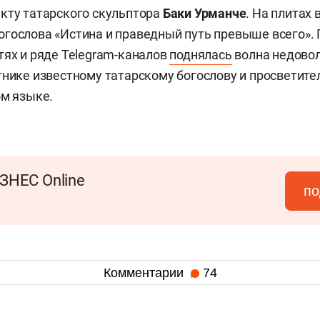
кту татарского скульптора
Баки Урманче
. На плитах
гослова «Истина и праведный путь превыше всего».
тях и ряде Telegram-каналов
поднялась
волна недоволь
тнике известному татарскому богослову и просветит
ом языке.
ЗНЕС Online
по
Комментарии
74