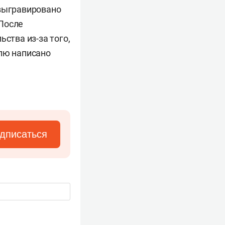
 выгравировано
 После
ства из-за того,
елю написано
дписаться