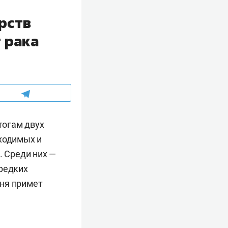
рств
 рака
тогам двух
бходимых и
 Среди них —
 редких
чня примет