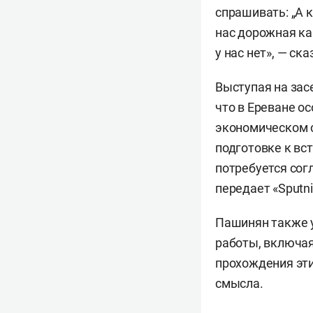
спрашивать: „А 
нас дорожная кар
у нас нет», — ск
Выступая на зас
что в Ереване о
экономическом с
подготовке к вс
потребуется сог
передает «Sputn
Пашинян также 
работы, включая
прохождения эти
смысла.