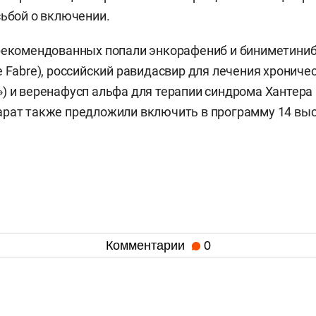
сьбой о включении.
рекомендованных попали энкорафениб и биниметиниб
e Fabre), российский равидасвир для лечения хрониче
) и веренафусп альфа для терапии синдрома Хантера 
арат также предложили включить в программу 14 вы
Комментарии
0