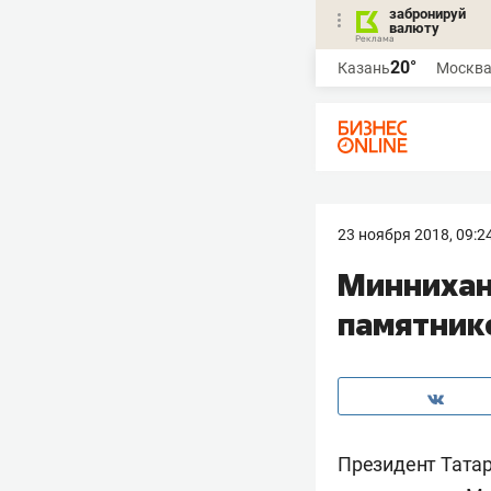
забронируй
валюту
20°
Казань
Москв
23 ноября 2018, 09:2
Миннихан
памятник
Президент Тата