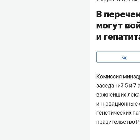
В перече
могут во
и гепатит
Комиссия минзд
заседаний 5 и 7
важнейших лека
инновационные с
генетических па
правительство Р