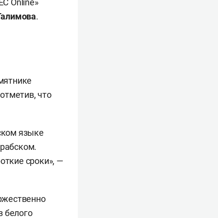
С Online»
Галимова
.
амятнике
отметив, что
сском языке
арабском.
откие сроки», —
ржественно
з белого