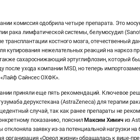
ании комиссия одобрила четыре препарата. Это мос
апии рака лимфатической системы, белумосудил (Sanof
е трансплантации костного мозга, отечественный да
для купирования нежелательных реакций на наркоз пр
 также сахароснижающий эртуглифлозин, который бы
оду после ухода компании MSD, но теперь импортозам
 «Лайф Сайнсес ОХФК».
дании приняли еще пять рекомендаций. Ключевое ре
узумаба дерукстекана (AstraZeneca) для терапии ра
цедентный случай, так как ранее препараты не реко
онкретному показанию, пояснил
Максим Химич
из Ast
 отклоняла заявку из-за потенциальной нагрузки на 
я организация «Ореол жизни» обращалась к вице-пр