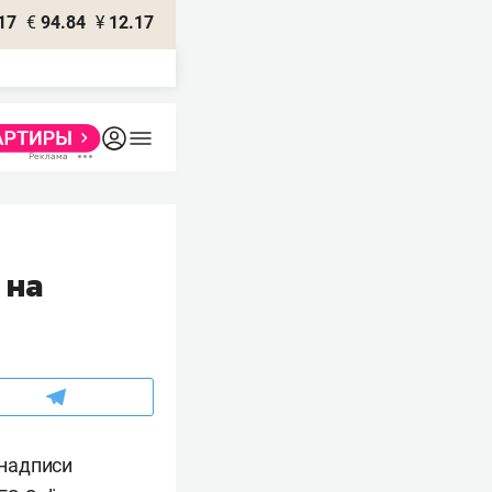
17
€
94.84
¥
12.17
 на
надписи