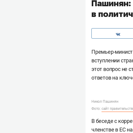
Пашинян: 
в полити
Премьер-минис
вступлении стра
этот вопрос не с
ответов на ключ
Никол Пашинян
Фото:
сайт правительст
В беседе с корр
членстве в ЕС н