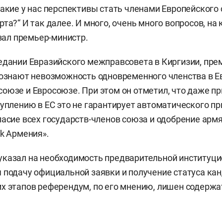
какие у нас перспективы стать членами Европейского 
та?“ И так далее. И много, очень много вопросов, на
азал премьер-министр.
едании Евразийского межправсовета в Киргизии, пре
сознают невозможность одновременного членства в 
оюзе и Евросоюзе. При этом он отметил, что даже п
туплению в ЕС это не гарантирует автоматического п
ласие всех государств-членов союза и одобрение армя
ik Армения».
указал на необходимость предварительной институц
 подачу официальной заявки и получение статуса кан
х этапов референдум, по его мнению, лишен содержа