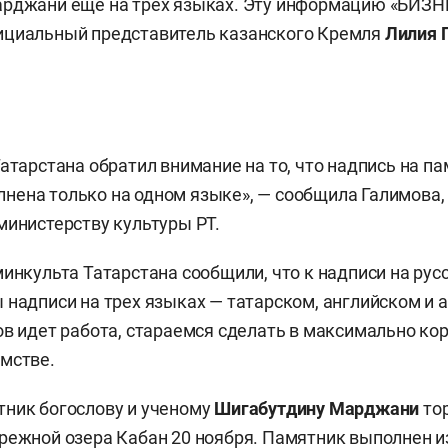
рджани еще на трех языках. Эту информацию «БИЗНЕ
ициальный представитель казанского Кремля
Лилия 
Татарстана обратил внимание на то, что надпись на п
ена только на одном языке», — сообщила Галимова, 
министерству культуры РТ.
минкульта Татарстана сообщили, что к надписи на ру
 надписи на трех языках — татарском, английском и 
ов идет работа, стараемся сделать в максимально кор
мстве.
ник богослову и ученому
Шигабутдину Марджани
то
режной озера Кабан 20 ноября. Памятник выполнен и