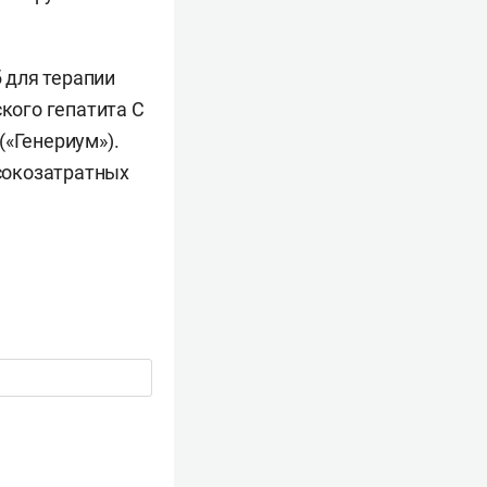
 для терапии
ского гепатита С
(«Генериум»).
сокозатратных