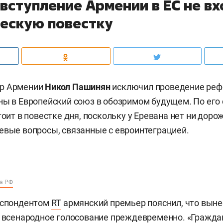
вступление Армении в ЕС не в
ческую повестку
тр Армении
Никол Пашинян
исключил проведение реф
ны в Европейский союз в обозримом будущем. По его 
тоит в повестке дня, поскольку у Еревана нет ни доро
евые вопросы, связанные с евроинтеграцией.
ва РФ
еспондентом
RT
армянский премьер пояснил, что выне
а всенародное голосование преждевременно. «Гражда