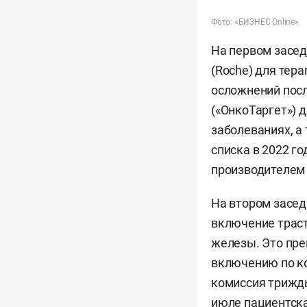
Фото: «БИЗНЕС Online»
На первом засед
(Roche) для тер
осложнений посл
(«ОнкоТаргет») 
заболеваниях, а
списка в 2022 г
производителем
На втором засе
включение траст
железы. Это пре
включению по к
комиссия трижды
июле пациентска