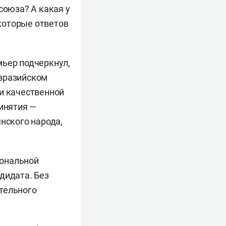
союза? А какая у
 которые ответов
мьер подчеркнул,
Евразийском
ри качественной
ринятия —
нского народа,
иональной
дидата. Без
тельного