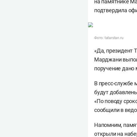
на памятнике Ма
подтвердила оф
Фото: tatarstan.ru
«Да, президент 
Марджани выполн
поручение дано 
В пресс-службе 
будут добавлены
«По поводу срок
сообщили в ведо
Напомним, памят
открыли
на набе