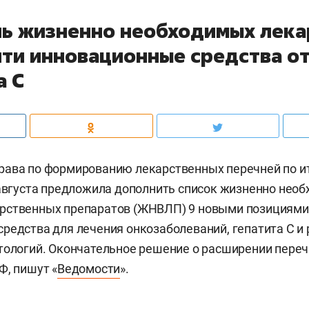
нь жизненно необходимых лека
йти инновационные средства от
а С
рава по формированию лекарственных перечней по и
 августа предложила дополнить список жизненно нео
рственных препаратов (ЖНВЛП) 9 новыми позициями.
редства для лечения онкозаболеваний, гепатита С и
тологий. Окончательное решение о расширении пере
Ф, пишут «
Ведомости
».