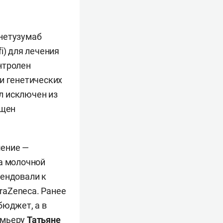
унетузумаб
i) для лечения
нтролен
и генетических
л исключен из
ещен
шение —
ка молочной
мендовали к
raZeneca. Ранее
бюджет, а в
емьеру
Татьяне