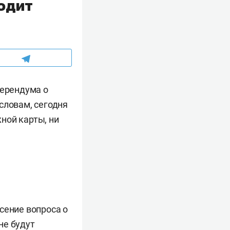
ходит
ерендума о
словам, сегодня
жной карты, ни
сение вопроса о
не будут