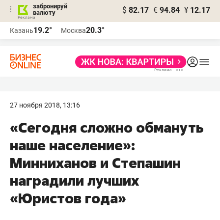
забронируй
$
82.17
€
94.84
¥
12.17
валюту
19.2°
20.3°
Казань
Москва
27 ноября 2018, 13:16
«Сегодня сложно обмануть
наше население»:
Минниханов и Степашин
наградили лучших
«Юристов года»