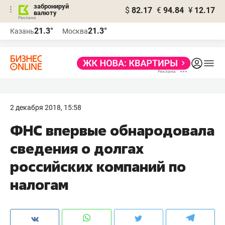
забронируй
$
82.17
€
94.84
¥
12.17
валюту
21.3°
21.3°
Казань
Москва
2 декабря 2018, 15:58
ФНС впервые обнародовала
сведения о долгах
российских компаний по
налогам