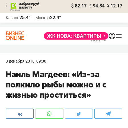
забронируй
$
82.17
€
94.84
¥
12.17
валюту
25.4°
22.4°
Казань
Москва
3 декабря 2018, 09:00
Наиль Магдеев: «Из-за
полкило рыбы можно и с
жизнью проститься​»