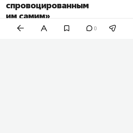
спровоцированным
им самим»
0
Евросоюз столкнулся с энергетическими
трудностями из-за отказа от российского газа,
заявил глава РФПИ и спецпредставитель
президента РФ
Кирилл Дмитриев
в
соцсети X
. Он
обратил внимание на уровень заполненности
газовых хранилищ в Германии и Нидерландах
перед зимним сезоном.