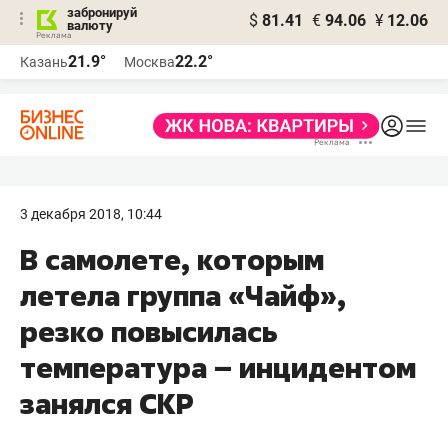
забронируй
$
81.41
€
94.06
¥
12.06
валюту
21.9°
22.2°
Казань
Москва
3 декабря 2018, 10:44
В самолете, которым
летела группа «Чайф»,
резко повысилась
температура – инцидентом
занялся СКР