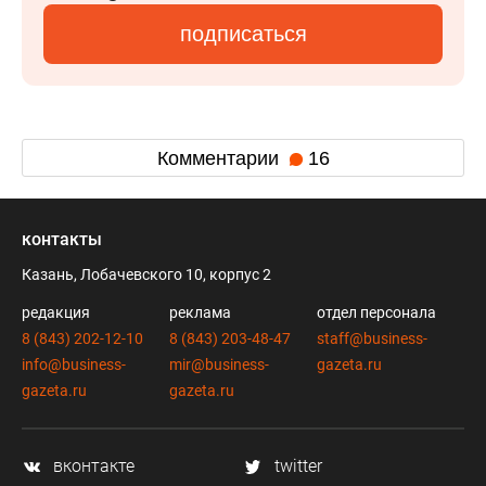
подписаться
Комментарии
16
контакты
Казань, Лобачевского 10, корпус 2
редакция
реклама
отдел персонала
8 (843) 202-12-10
8 (843) 203-48-47
staff@business-
info@business-
mir@business-
gazeta.ru
gazeta.ru
gazeta.ru
вконтакте
twitter