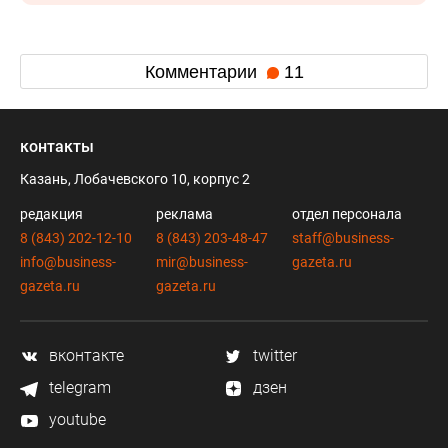
Комментарии
11
контакты
Казань, Лобачевского 10, корпус 2
редакция
реклама
отдел персонала
8 (843) 202-12-10
8 (843) 203-48-47
staff@business-
info@business-
mir@business-
gazeta.ru
gazeta.ru
gazeta.ru
вконтакте
twitter
telegram
дзен
youtube