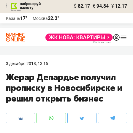
забронируй
$
82.17
€
94.84
¥
12.17
валюту
17°
22.3°
Казань
Москва
3 декабря 2018, 13:15
Жерар Депардье получил
прописку в Новосибирске и
решил открыть бизнес