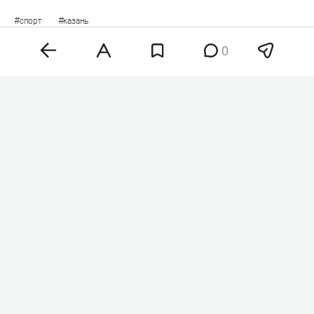
#
#
спорт
казань
0
Комментарии
2
8 августа 2026, 11:08
World Skate допустила
российских спортсменов
к турнирам с флагом
и гимном