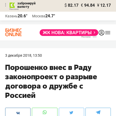
забронируй
$
82.17
€
94.84
¥
12.17
валюту
20.6°
24.7°
Казань
Москва
3 декабря 2018, 13:50
Порошенко внес в Раду
законопроект о разрыве
договора о дружбе с
Россией