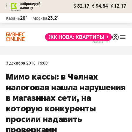
забронируй
$
82.17
€
94.84
¥
12.17
валюту
20°
23.2°
Казань
Москва
3 декабря 2018, 16:00
Мимо кассы: в Челнах
налоговая нашла нарушения
в магазинах сети, на
которую конкуренты
просили надавить
проверками