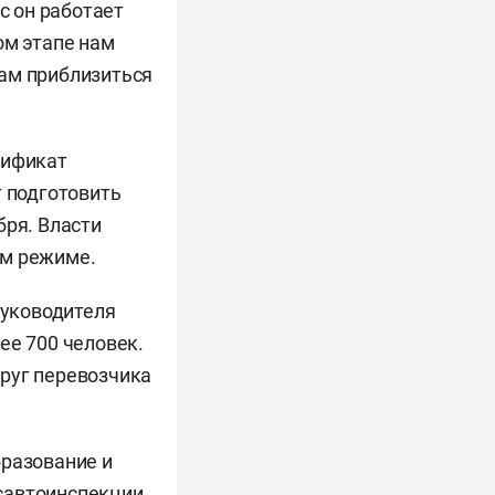
с он работает
ом этапе нам
нам приблизиться
тификат
т подготовить
бря. Власти
ом режиме.
руководителя
ее 700 человек.
руг перевозчика
бразование и
савтоинспекции