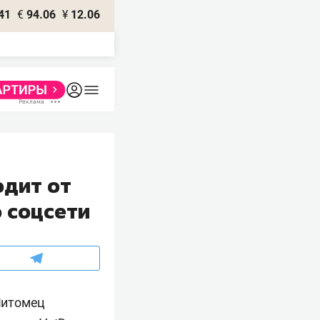
41
€
94.06
¥
12.06
одит от
о соцсети
Питомец