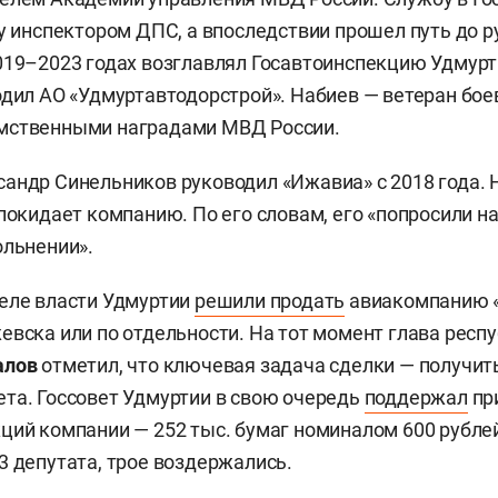
ду инспектором ДПС, а впоследствии прошел путь до 
019–2023 годах возглавлял Госавтоинспекцию Удмурти
одил АО «Удмуртавтодорстрой». Набиев — ветеран бое
мственными наградами МВД России.
андр Синельников руководил «Ижавиа» с 2018 года. 
 покидает компанию. По его словам, его «попросили н
ольнении».
еле власти Удмуртии
решили продать
авиакомпанию 
евска или по отдельности. На тот момент глава респ
алов
отметил, что ключевая задача сделки — получи
та. Госсовет Удмуртии в свою очередь
поддержал
пр
ций компании — 252 тыс. бумаг номиналом 600 рубле
3 депутата, трое воздержались.