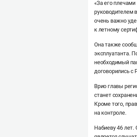
«За его плечами 
руководителем в
очень важно уде
к летному серти
Она также сообщ
эксплуатанта. П
необходимый пак
договорились с 
Врио главы реги
станет сохранен
Кроме того, пра
на контроле.
Набиеву 46 лет.
является слушат