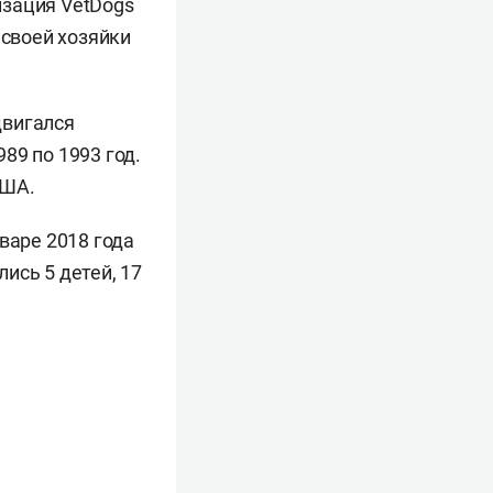
изация VetDogs
 своей хозяйки
двигался
89 по 1993 год.
США.
нваре 2018 года
ись 5 детей, 17