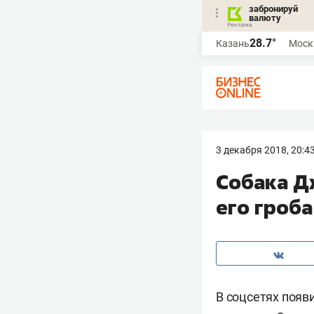
забронируй
валюту
28.7°
Казань
Моск
3 декабря 2018, 20:4
Собака Д
его гроба
В соцсетях появ