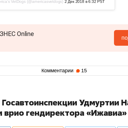
rica’s VetDogs (@americasvetdogs)
2 Дек 2018 в 6:32 PST
ЗНЕС Online
по
Комментарии
15
у Госавтоинспекции Удмуртии 
и врио гендиректора «Ижавиа»