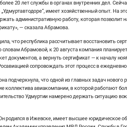
более 20 лет службы в органах внутренних дел. Сейча
 „Удмуртавтодоре“, имеет хозяйственный опыт. На эт
ржать административную работу, которая позволит 
фикату», — сказала Абрамова.
ила, что республика рассчитывает восстановить сер
о словам Абрамовой, к 20 августа компания планируе
ет документов, а вернуть сертификат — к началу ноя
Росавиацией сопровождать этот процесс в ежедневн
она подчеркнула, что одной из главных задач нового 
ие коллектива авиакомпании, в которой работают бол
вительство Удмуртии намерено держать ситуацию вок
 Он родился в Ижевске, имеет высшее юридическое о
елем Академии управления МВД России. Службу в Го