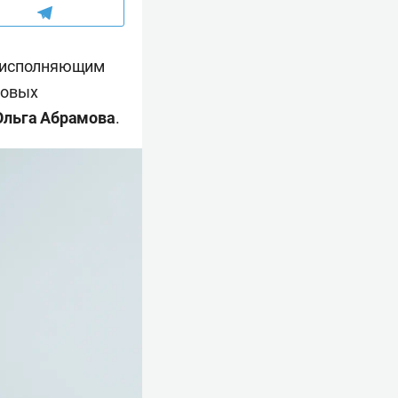
 исполняющим
ровых
Ольга Абрамова
.