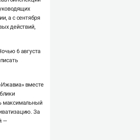
руководящих
и, а с сентября
вых действий,
Ночью 6 августа
аписать
«Ижавиа» вместе
ублики
ть максимальный
иватизацию. За
й —