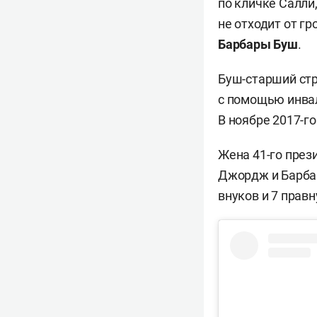
по кличке Салли
не отходит от г
Барбары Буш
.
Буш-старший стр
с помощью инвал
В ноябре 2017-г
Жена 41-го пре
Джордж и Барбар
внуков и 7 правн