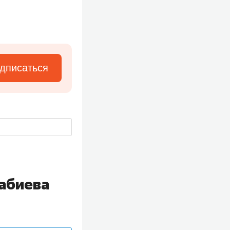
дписаться
Набиева