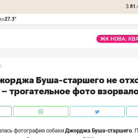
$
81.
27.3°
ва
3
жорджа Буша-старшего не отх
 – трогательное фото взорвал
илась фотография собаки
Джорджа Буша-старшего
. 