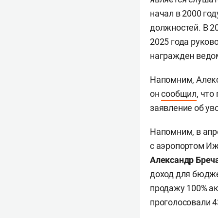
начал в 2000 го
должностей. В 2
2025 года руков
награжден ведо
Напомним, Алекс
он
сообщил
, что
заявление об ув
Напомним, в апр
с аэропортом Иж
Александр Бреч
доход для бюдже
продажу 100% ак
проголосовали 4