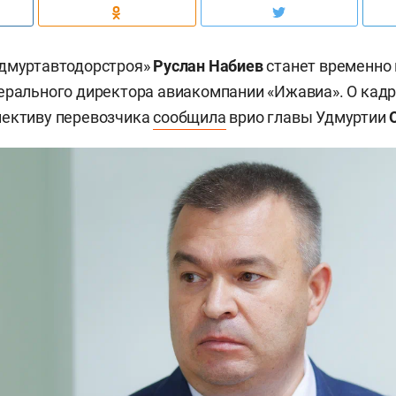
Удмуртавтодорстроя»
Руслан Набиев
станет временно
ерального директора авиакомпании «Ижавиа». О кад
лективу перевозчика
сообщила
врио главы Удмуртии