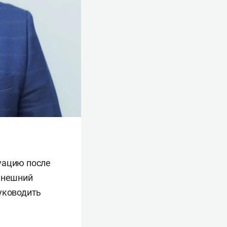
уацию после
нынешний
руководить