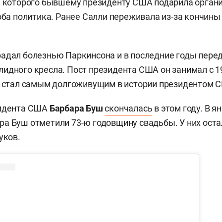
, которого бывшему президенту США подарила орган
роба политика. Ранее Салли переживала из-за кончины
адал болезнью Паркинсона и в последние годы пере
идного кресла. Пост президента США он занимал с 19
о стал самым долгоживущим в истории президентом 
зидента США
Барбара Буш
скончалась
в этом году. В я
а Буш отметили 73-ю годовщину свадьбы. У них остал
уков.