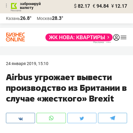
забронируй
$
82.17
€
94.84
¥
12.17
валюту
26.8°
28.3°
Казань
Москва
24 января 2019, 15:10
Airbus угрожает вывести
производство из Британии в
случае «жесткого» Brexit