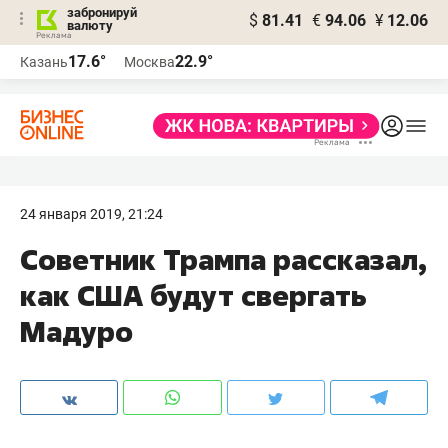
забронируй
$
81.41
€
94.06
¥
12.06
валюту
17.6°
22.9°
Казань
Москва
24 января 2019, 21:24
Советник Трампа рассказал,
как США будут свергать
Мадуро