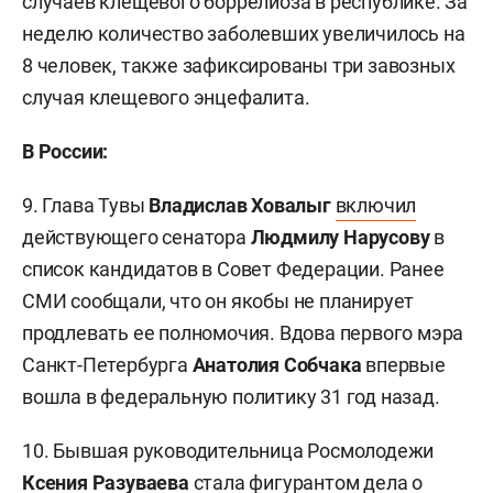
случаев клещевого боррелиоза в республике. За
неделю количество заболевших увеличилось на
8 человек, также зафиксированы три завозных
случая клещевого энцефалита.
В России:
9. Глава Тувы
Владислав Ховалыг
включил
действующего сенатора
Людмилу Нарусову
в
список кандидатов в Совет Федерации. Ранее
СМИ сообщали, что он якобы не планирует
продлевать ее полномочия. Вдова первого мэра
Санкт-Петербурга
Анатолия Собчака
впервые
вошла в федеральную политику 31 год назад.
10. Бывшая руководительница Росмолодежи
Ксения Разуваева
стала
фигурантом дела о