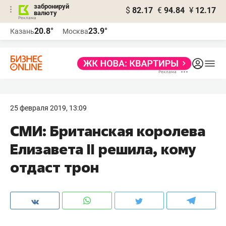
забронируй
$
82.17
€
94.84
¥
12.17
валюту
20.8°
23.9°
Казань
Москва
25 февраля 2019, 13:09
​СМИ: Британская королева
Елизавета II решила, кому
отдаст трон