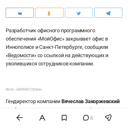
Разработчик офисного программного
обеспечения «МойОфис» закрывает офис в
Иннополисе и Санкт-Петербурге, сообщили
«
Ведомости
» со ссылкой на действующих и
уволившихся сотрудников компании.
Фото: «БИЗНЕС Online»
Гендиректор компании
Вячеслав Закоржевский
сообщил о закрытии «нескольких офисов», не
уточнив деталей. По его словам, персонал
6
переехал в московский офис основного