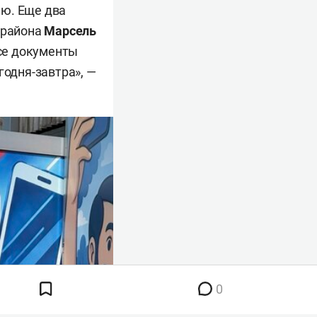
ию. Еще два
 района
Марсель
се документы
годня-завтра», —
0