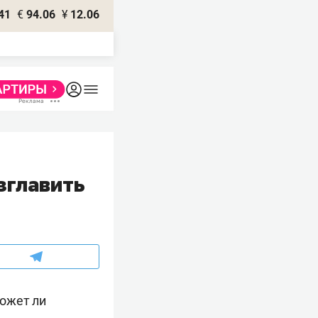
41
€
94.06
¥
12.06
зглавить
может ли