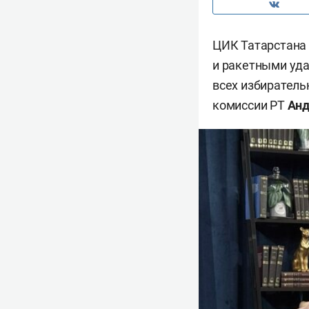
ЦИК Татарстана 
и ракетными уда
всех избиратель
комиссии РТ
Анд