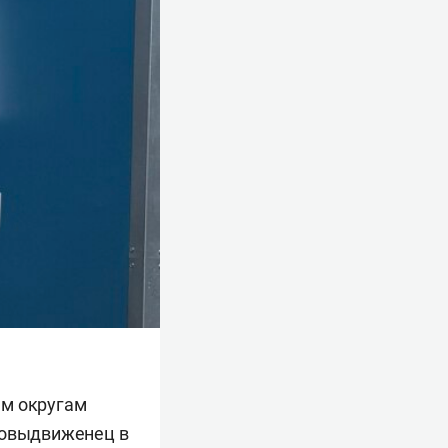
ым округам
мовыдвиженец в