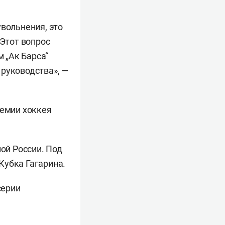
увольнения, это
 Этот вопрос
м „Ак Барса“
 руководства», —
демии хоккея
ой России. Под
Кубка Гагарина.
серии