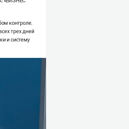
ос «БИЗНЕС
бом контроле.
сех трех дней
ки и систему