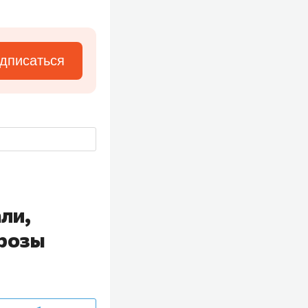
дписаться
ли,
грозы