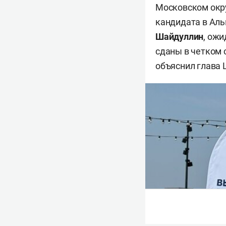
Московском окру
кандидата в Аль
Шайдуллин
, ож
сданы в четком 
объяснил глава 