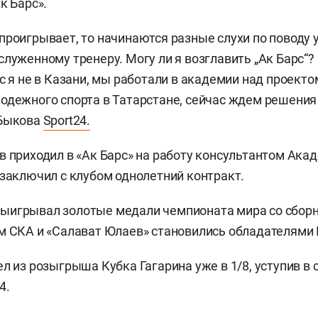
к Барс».
проигрывает, то начинаются разные слухи по поводу 
служенному тренеру. Могу ли я возглавить „Ак Барс“?
с я не в Казани, мы работали в академии над проекто
одежного спорта в Татарстане, сейчас ждем решения
 Быкова
Sport24.
в приходил в «Ак Барс» на работу консультантом Ака
 заключил с клубом однолетний контракт.
ыигрывал золотые медали чемпионата мира со сборн
м СКА и «Салават Юлаев» становились обладателями 
л из розыгрыша Кубка Гагарина уже в 1/8, уступив в 
4.