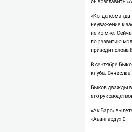
он возглавить «А
«Когда команда 
неуважение к за
не ко мне. Сейча
по развитию мол
приводит слова
В сентябре Быко
клуба. Вячеслав
Быков дважды в
его руководство
«Ак Барс» вылете
«Авангарду» 0 — 