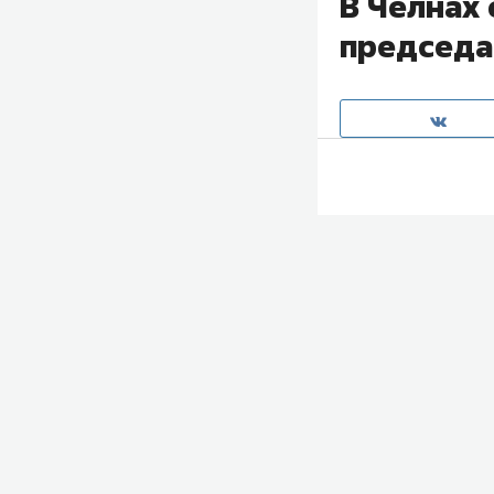
В Челнах
председа
Председатель Ве
представил
колл
— 52-летнего
Ра
президент Росс