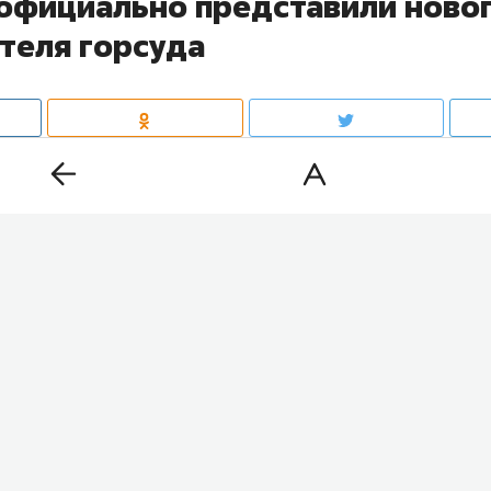
 официально представили ново
теля горсуда
рховного суда Татарстана
Азат Гильмутдинов
офици
ективу Набережночелнинского городского суда ново
дика Зиннатова
. На должность председателя суда его
ии
Владимир Путин
27 июля.