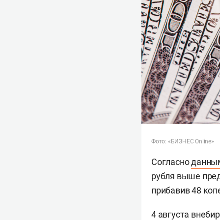
Фото: «БИЗНЕС Online»
Согласно
данны
рубля выше пред
прибавив 48 копе
4 августа внеби