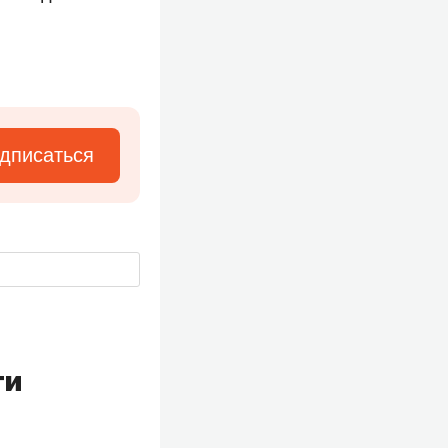
дписаться
ти