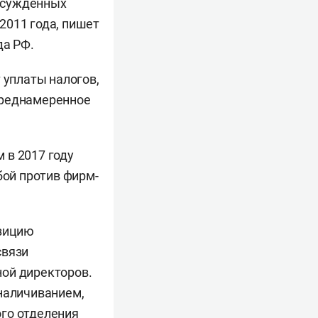
 осужденных
2011 года, пишет
да РФ.
 уплаты налогов,
преднамеренное
 в 2017 году
бой против фирм-
озицию
связи
ной директоров.
бналичиванием,
ого отделения