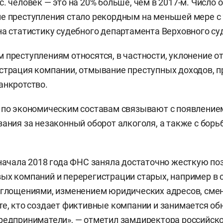
с. человек — это на 20% больше, чем в 2017-м. Число
е преступления стало рекордным на меньшей мере с 
на статистику судебного департамента Верховного су
 преступлениям относятся, в частности, уклонение от
страция компании, отмывание преступных доходов, 
анкротство.
 по экономическим составам связывают с появлением
зания за незаконный оборот алкоголя, а также с борь
 начала 2018 года ФНС заняла достаточно жесткую п
ых компаний и перерегистрации старых, например в 
оглощениями, изменением юридических адресов, сме
те, кто создает фиктивные компании и занимается о
редприниматели», — отметил замдиректора российск