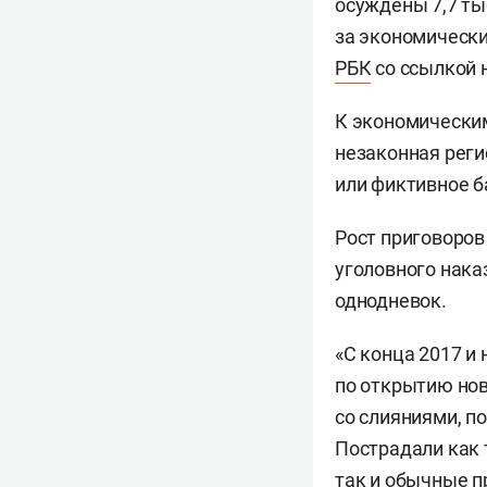
осуждены 7,7 ты
за экономически
РБК
со ссылкой 
К экономическим
незаконная реги
или фиктивное б
Рост приговоров
уголовного нака
однодневок.
«С конца 2017 и
по открытию нов
со слияниями, п
Пострадали как 
так и обычные п