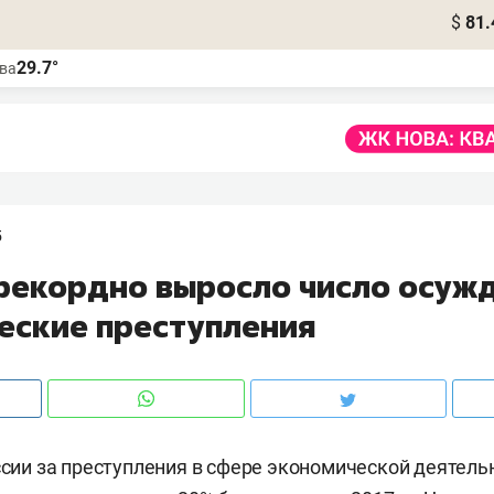
$
81.
29.7°
ва
5
 рекордно выросло число осуж
еские преступления
оссии за преступления в сфере экономической деятель