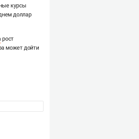
ные курсы
 днем доллар
а
рост
ара может дойти