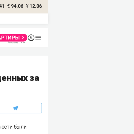
41
€
94.06
¥
12.06
денных за
ности были