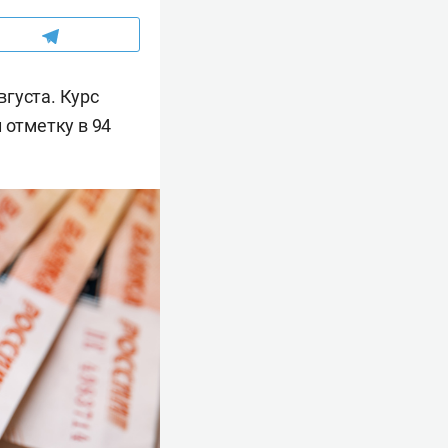
густа. Курс
 отметку в 94