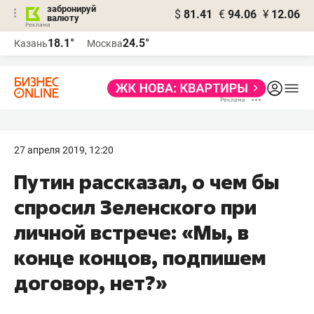
забронируй
$
81.41
€
94.06
¥
12.06
валюту
18.1°
24.5°
Казань
Москва
27 апреля 2019, 12:20
Путин рассказал, о чем бы
спросил Зеленского при
личной встрече: «Мы, в
конце концов, подпишем
договор, нет?»