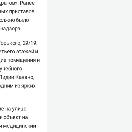
ратов». Ранее
ных приставов
должно было
надзора.
рького, 29/19.
етьего этажей и
щие помещения и
 учебного
Лидии Кавано,
одним из ярких
е на улице
и объект на
ий медицинский