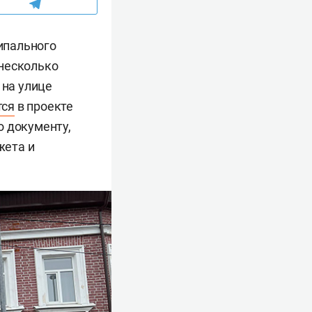
ипального
 несколько
 на улице
тся
в проекте
о документу,
жета и