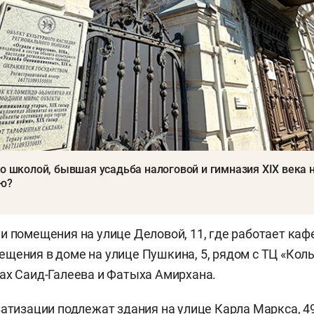
со школой, бывшая усадьба налоговой и гимназия XIX века 
ию?
и помещения на улице Деловой, 11, где работает кафе
щения в доме на улице Пушкина, 5, рядом с ТЦ «Коль
ах Саид-Галеева и Фатыха Амирхана.
ватизации подлежат здания на улице Карла Маркса, 49