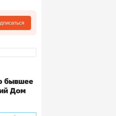
дписаться
ию бывшее
кий Дом