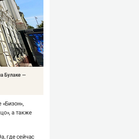
на Булаке —
 «Бизон»,
цо», а также
а, где сейчас