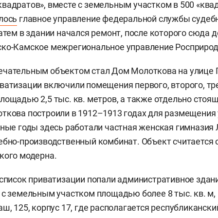
вадратов», вместе с земельным участком в 500 «квад
лось
главное управление федеральной службы судеб
Затем в здании начался ремонт, после которого сюда 
ско-Камское межрегиональное управление Росприрод
чательным объектом стал Дом Молоткова на улице Го
ватизации включили помещения первого, второго, тр
лощадью 2,5 тыс. кв. метров, а также отдельно стоя
ткова построили в 1912–1913 годах для размещения
зные годы здесь работали частная женская гимназия 
ебно-производственный комбинат. Объект считается 
кого модерна.
 список приватизации попали административное здани
 с земельным участком площадью более 8 тыс. кв. м, 
аш, 125, корпус 17, где располагается республиканск