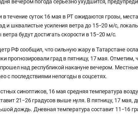
одня вечером погода серьезно ухудшится, предупреди
и в течение суток 16 мая в РТ ожидаются грозы, мес
ад и шквалистые усиления ветра до 15−20 м/с, локаль
 ветра будут достигать скорости в 15−20 м/с.
етр РФ сообщил, что сильную жару в Татарстане осл
ики прогнозировали град в пятницу, 17 мая. Отметим,
 прошел над республикой накануне вечером. Местны
ео с последствиями непогоды в соцсетях.
стных синоптиков, 16 мая средняя температура возд
ставит 21−26 градусов выше нуля. В пятницу, 17 мая,
шой дождь. Дневная температура составит 11−16 гра