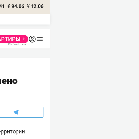
41
€
94.06
¥
12.06
лено
ерритории