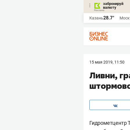
забронируй
валюту
28.7°
Казань
Моск
15 мая 2019, 11:50
Ливни, гр
штормово
Гидрометцентр 