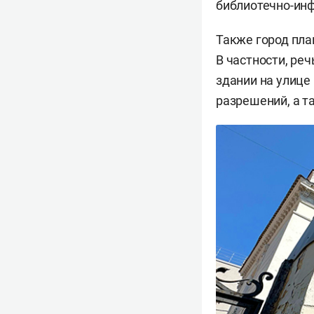
библиотечно-ин
Также город пла
В частности, ре
здании на улице
разрешений, а т