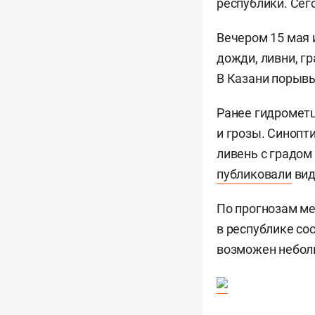
республики. Сег
Вечером 15 мая 
дожди, ливни, гр
В Казани порывы
Ранее гидрометц
и грозы. Синопт
ливень с градом
публиковали
вид
По прогнозам ме
в республике со
возможен неболь