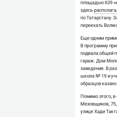
площадью 639 «к
здесь
располага
по Татарстану. 
переехать Волж
Еще одним приме
В программу при
подвала общей п
гараж. Дом Моло
заведения. В ра
школа № 19 и уч
образцов казанс
Помимо этого, в
Меховщиков, 75,
улице Хади Такт