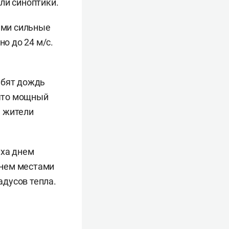
ли синоптики.
тами сильные
но до 24 м/с.
абят дождь
 что мощный
е жители
уха днем
 днем местами
дусов тепла.