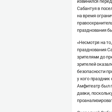
извинился перед
Сабантуя в посе
на время ограни
правоохранитель
празднования б
«Несмотря на то
празднования Са
зрителями до пр
зрителей оказал
безопасности пр
у кого праздник
Амфитеатр был п
давки, поскольк
проанализироват