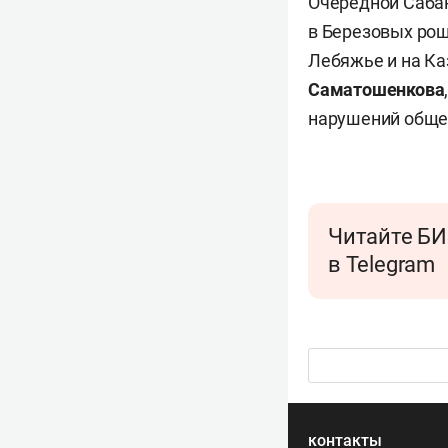
Очередной Сабан
в Березовых рощ
Лебяжье и на К
Саматошенкова
нарушений общес
Читайте БИ
в Telegram
контакты