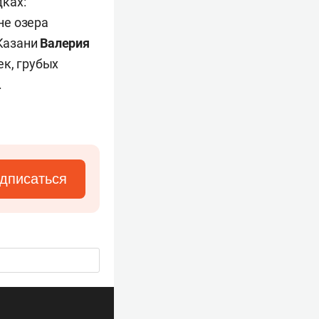
ках:
не озера
Казани
Валерия
ек, грубых
.
дписаться