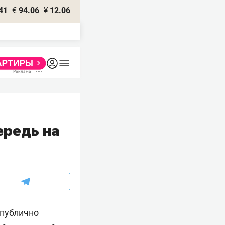
41
€
94.06
¥
12.06
ередь на
 публично