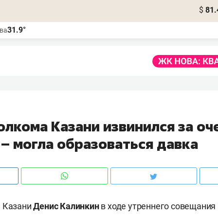
$
81.
31.9°
ва
олкома Казани извинился за оч
 – могла образоваться давка
а Казани
Денис Калинкин
в ходе утреннего совещания