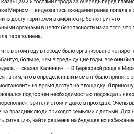
 казанцами и гостями города за очередь перед глав
лке Мирном — видеозапись ожидания ранее попала в 
чить доступ зрителей в амфитеатр было принято
ными органами в целях безопасности из-за того, что
ыла переполнена.
, что в этом году в городе было организовано четыре
бантуя, больше, чем в предыдущие годы, все они бы
едела, — сказал Калинкин. — В Березовой роще в Мир
ся таким, что в определенный момент было принято 
иостановить на время доступ на площадку. Я приношу
 оказался подпорчен необходимостью подождать неко
ереполнен, зрители стояли даже в проходах. Очень в
у на праздник люди приходят семьями с детьми. Для н
ь ситуацию, найти решение на будущее во избежание