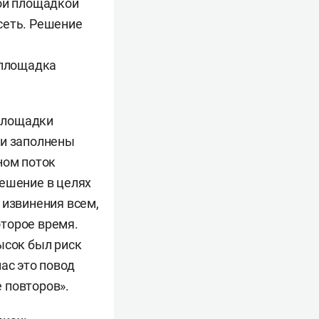
ной площадкой
сеть. Решение
 площадка
 площадки
ли заполнены
ном поток
решение в целях
 извинения всем,
торое время.
ысок был риск
ас это повод
 повторов».