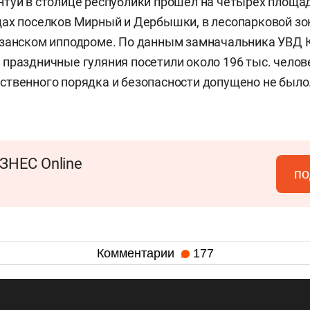
туй в столице республики прошел на четырех площад
ах поселков Мирный и Дербышки, в лесопарковой зо
азанском ипподроме. По данным замначальника УВД 
,
праздничные гуляния посетили около 196 тыс. челов
твенного порядка и безопасности допущено не было
ЗНЕС Online
по
Комментарии
177