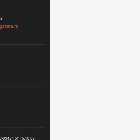
ла
gazeta.ru
-33484 от 15.10.08.