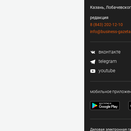
Казань, Лобачевского
редакция
8 (843) 202-12-10
info@business-gazeta
вконтакте
telegram
youtube
мобильное приложе
Деловая электронная га