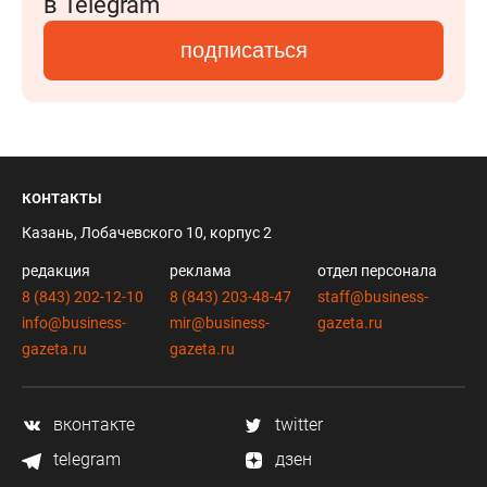
в Telegram
подписаться
контакты
Казань, Лобачевского 10, корпус 2
редакция
реклама
отдел персонала
8 (843) 202-12-10
8 (843) 203-48-47
staff@business-
info@business-
mir@business-
gazeta.ru
gazeta.ru
gazeta.ru
вконтакте
twitter
telegram
дзен