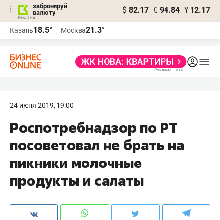
забронируй
$
82.17
€
94.84
¥
12.17
валюту
18.5°
21.3°
Казань
Москва
24 июня 2019, 19:00
Роспотребнадзор по РТ
посоветовал не брать на
пикники молочные
продукты и салаты