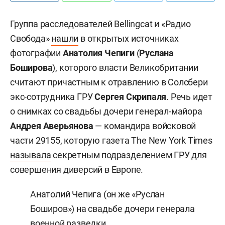
Группа расследователей Bellingcat и «Радио
Свобода»
нашли
в открытых источниках
фотографии
Анатолия Чепиги
(
Руслана
Боширова
), которого власти Великобритании
считают причастным к отравлению в Солсбери
экс-сотрудника ГРУ
Сергея Скрипаля
. Речь идет
о снимках со свадьбы дочери генерал-майора
Андрея Аверьянова
— командира войсковой
части 29155, которую газета The New York Times
называла
секретным подразделением ГРУ для
совершения диверсий в Европе.
Анатолий Чепига (он же «Руслан
Боширов») на свадьбе дочери генерала
военной разведки