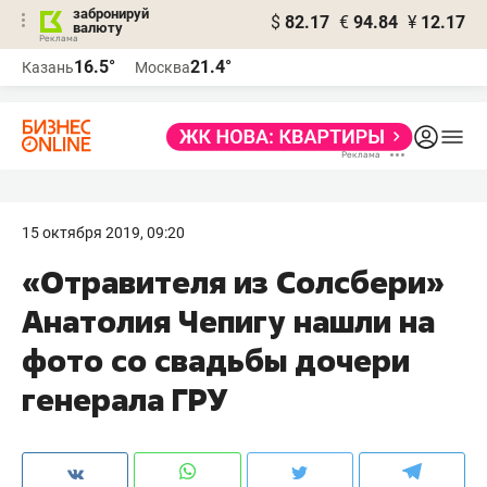
забронируй
$
82.17
€
94.84
¥
12.17
валюту
16.5°
21.4°
Казань
Москва
15 октября 2019, 09:20
«Отравителя из Солсбери»
Анатолия Чепигу нашли на
фото со свадьбы дочери
генерала ГРУ