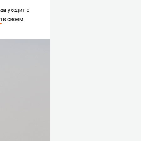
ков
уходит с
л
в своем