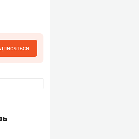
дписаться
рь