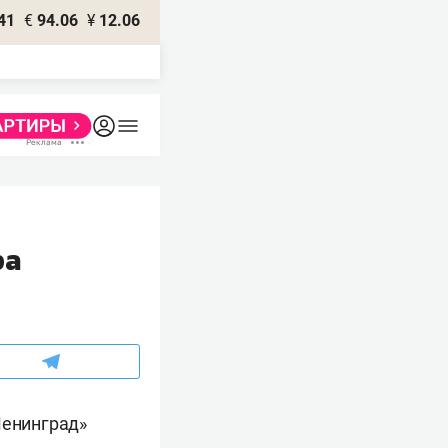
41
€
94.06
¥
12.06
ра
Ленинград»