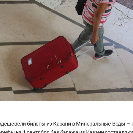
одешевели билеты из Казани в Минеральные Воды — н
ифы на 1 сентября без багажа из Казани составляют