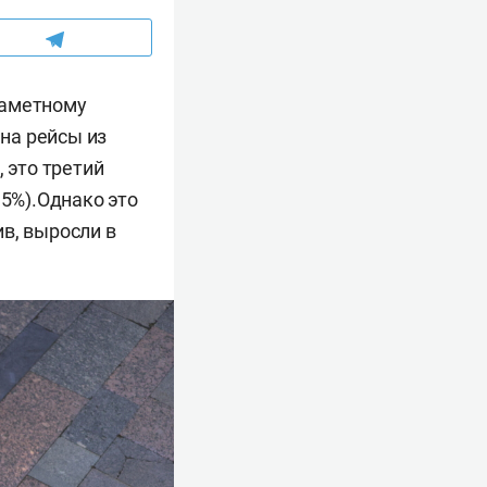
заметному
на рейсы из
 это третий
,5%).Однако это
в, выросли в