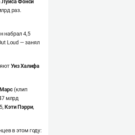
а
Луиса Фонси
млрд раз.
н набрал 4,5
Out Loud — занял
няют
Уиз Халифа
 Марс
(клип
,47 млрд
5,
Кэти Пэрри
,
цев в этом году: