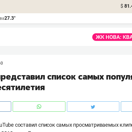
$
81.
27.3°
ва
40
представил список самых попу
есятилетия
uTube составил список самых просматриваемых клип