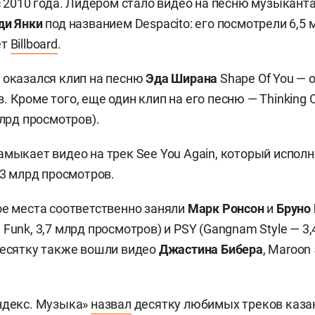
 с 2010 года. Лидером стало видео на песню музыкант
ди Янки
под названием Despacito: его посмотрели 6,5 
ет
Billboard
.
 оказался клип на песню
Эда Ширана
Shape Of You — о
 Кроме того, еще один клип на его песню — Thinking 
млрд просмотров).
амыкает видео на трек See You Again, который испол
4,3 млрд просмотров.
ое места соответственно заняли
Марк Ронсон
и
Бруно
Funk, 3,7 млрд просмотров) и PSY (Gangnam Style — 3
десятку также вошли видео
Джастина Бибера
, Maroon 
ндекс. Музыка»
назвал
десятку любимых треков казан