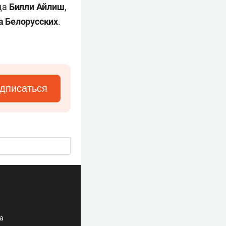
ца
Билли Айлиш
,
а Белорусских
.
дписаться
ла