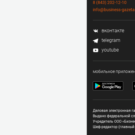
8 (843) 202-12-10
info@business-gazeta
вконтакте
telegram
youtube
мобильное приложе
Деловая электронная га
Выдано федеральной сл
Учредитель ООО «Бизне
Шеф-редактор (главный 