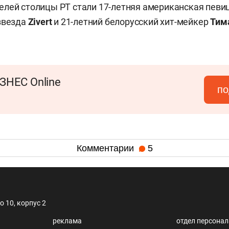
лей столицы РТ стали 17-летняя американская певи
звезда
Zivert
и 21-летний белорусский хит-мейкер
Тим
ЗНЕС Online
по
Комментарии
5
 10, корпус 2
реклама
отдел персона