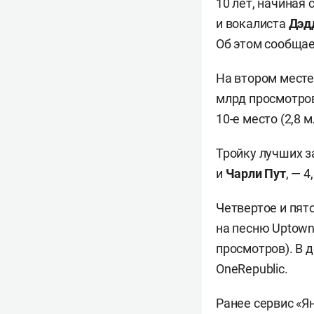
10 лет, начиная
и вокалиста
Дэд
Об этом сообща
На втором месте
млрд просмотров.
10-е место (2,8 
Тройку лучших з
и
Чарли Пут
, — 
Четвертое и пят
на песню Uptown 
просмотров). В 
OneRepublic.
Ранее сервис «Я