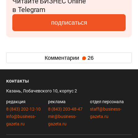
Читайте БИЗНЕС Online
в Telegram
подписаться
Комментарии
26
контакты
Казань, Лобачевского 10, корпус 2
редакция
реклама
отдел персонала
8 (843) 202-12-10
8 (843) 203-48-47
staff@business-
info@business-
mir@business-
gazeta.ru
gazeta.ru
gazeta.ru