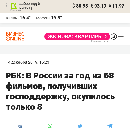
забронируй
$
80.93
€
93.19
¥
11.97
валюту
16.4°
19.5°
Казань
Москва
14 декабря 2019, 16:23
РБК: В России за год из 68
фильмов, получивших
господдержку, окупилось
только 8