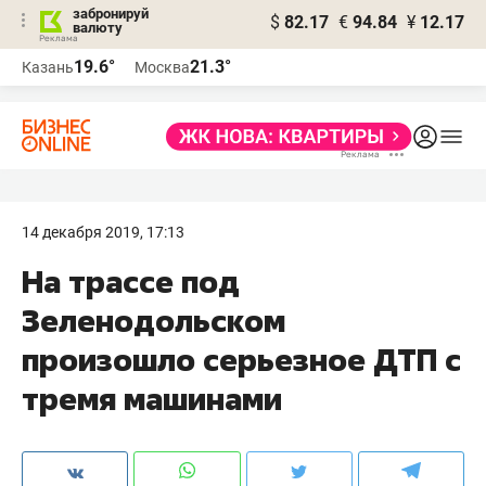
забронируй
$
82.17
€
94.84
¥
12.17
валюту
19.6°
21.3°
Казань
Москва
14 декабря 2019, 17:13
На трассе под
Зеленодольском
произошло серьезное ДТП с
тремя машинами