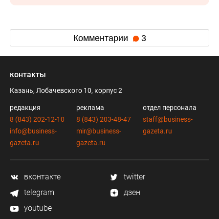
Комментарии
3
контакты
Казань, Лобачевского 10, корпус 2
редакция
реклама
отдел персонала
8 (843) 202-12-10
8 (843) 203-48-47
staff@business-
info@business-
mir@business-
gazeta.ru
gazeta.ru
gazeta.ru
вконтакте
twitter
telegram
дзен
youtube