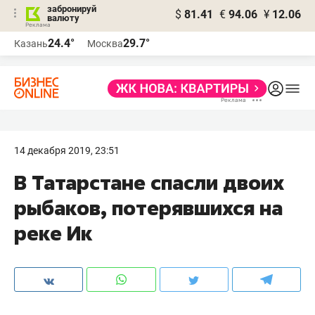
забронируй
$
81.41
€
94.06
¥
12.06
валюту
24.4°
29.7°
Казань
Москва
14 декабря 2019, 23:51
В Татарстане спасли двоих
рыбаков, потерявшихся на
реке Ик