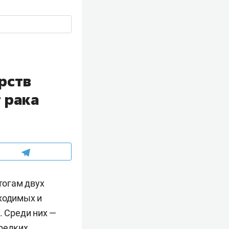
рств
 рака
тогам двух
бходимых и
 Среди них —
 редких