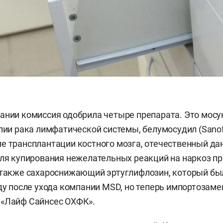
ании комиссия одобрила четыре препарата. Это мос
апии рака лимфатической системы, белумосудил (Sanof
е трансплантации костного мозга, отечественный да
для купирования нежелательных реакций на наркоз пр
 также сахароснижающий эртуглифлозин, который бы
оду после ухода компании MSD, но теперь импортозам
 «Лайф Сайнсес ОХФК».