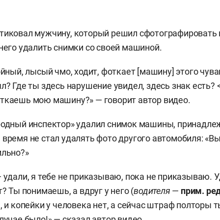
тиковал мужчину, который решил сфотографировать 
 него удалить снимки со своей машиной.
ойный, лысый чмо, ходит, фоткает [машину] этого чува
ял? Где ты здесь нарушение увидел, здесь знак есть? 
ткаешь мою машину?» — говорит автор видео.
родный инспектор» удалил снимок машины, принадле
 время не стал удалять фото другого автомобиля: «В
ильно?»
— удали, я тебе не приказываю, пока не приказываю. 
т? Ты понимаешь, а вдруг у него (
водителя
—
прим. ред
, и копейки у человека нет, а сейчас штраф полторы 
лучае было!» — сказал автор видео.