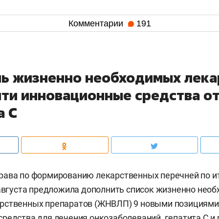
Комментарии
191
нь жизненно необходимых лека
йти инновационные средства от
а С
рава по формированию лекарственных перечней по и
 августа предложила дополнить список жизненно нео
рственных препаратов (ЖНВЛП) 9 новыми позициями.
редства для лечения онкозаболеваний, гепатита С и