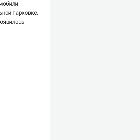
омобили
ьной парковке.
появилось