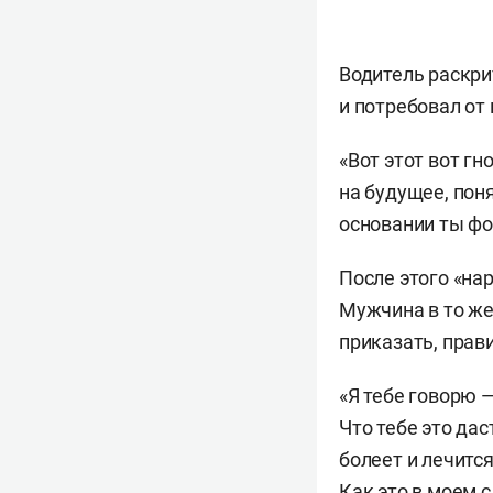
Водитель раскри
и потребовал от
«Вот этот вот гн
на будущее, пон
основании ты фо
После этого «на
Мужчина в то же
приказать, прав
«Я тебе говорю 
Что тебе это дас
болеет и лечится
Как это в моем с