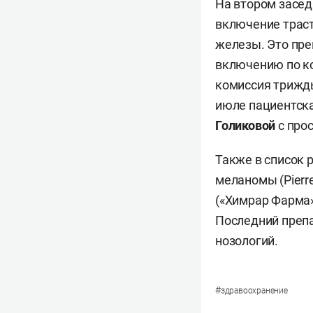
На втором засе
включение траст
железы. Это пре
включению по к
комиссия трижды
июле пациентска
Голиковой
с про
Также в список 
меланомы (Pierr
(«Химрар Фарма»
Последний преп
нозологий.
#
здравоохранение