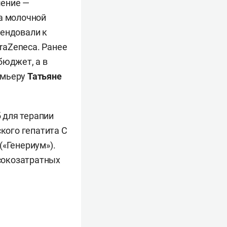
шение —
ка молочной
мендовали к
raZeneca. Ранее
бюджет, а в
емьеру
Татьяне
 для терапии
ского гепатита С
(«Генериум»).
сокозатратных