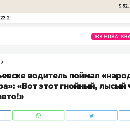
$
82.
23.2°
а
10
ьевске водитель поймал «наро
а»: «Вот этот гнойный, лысый
авто!»