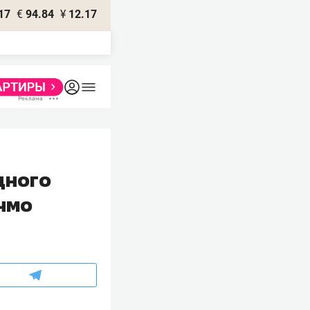
17
€
94.84
¥
12.17
дного
 чмо