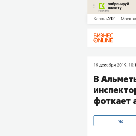
забронируй
валюту
20°
Казань
Москв
19 декабря 2019, 10:
В Альмет
инспектор
фоткает 