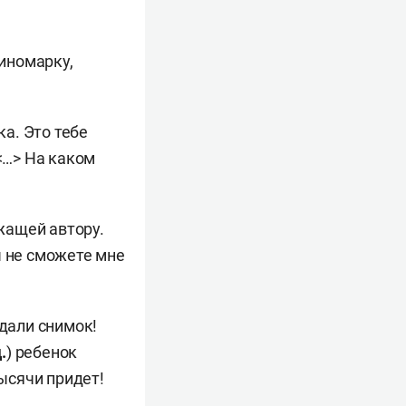
иномарку,
ка. Это тебе
<…> На каком
жащей автору.
ы не сможете мне
Удали снимок!
.
) ребенок
тысячи придет!