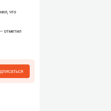
нял, что
 — отметил
дписаться