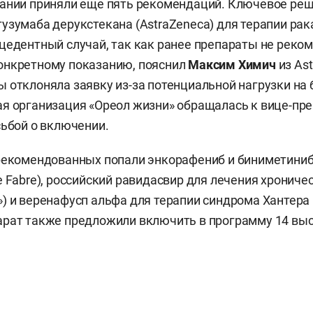
дании приняли еще пять рекомендаций. Ключевое ре
узумаба дерукстекана (AstraZeneca) для терапии ра
цедентный случай, так как ранее препараты не реко
онкретному показанию, пояснил
Максим Химич
из Ast
 отклоняла заявку из-за потенциальной нагрузки на 
я организация «Ореол жизни» обращалась к вице-пр
сьбой о включении.
рекомендованных попали энкорафениб и биниметиниб
e Fabre), российский равидасвир для лечения хрониче
) и веренафусп альфа для терапии синдрома Хантера 
арат также предложили включить в программу 14 вы