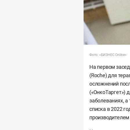
Фото: «БИЗНЕС Online»
На первом засед
(Roche) для тер
осложнений посл
(«ОнкоТаргет») 
заболеваниях, а
списка в 2022 г
производителем