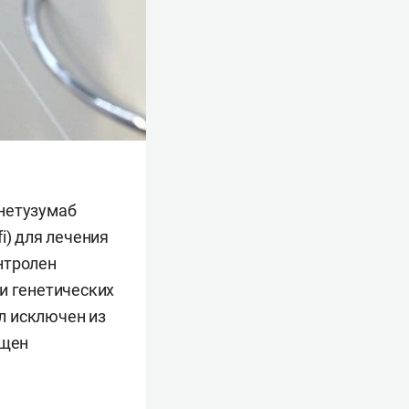
унетузумаб
i) для лечения
нтролен
и генетических
л исключен из
ещен