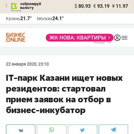
забронируй
$
80.93
€
93.19
¥
11.97
валюту
21.7°
24.1°
Казань
Москва
22 января 2020, 23:10
IT-парк Казани ищет новых
резидентов: стартовал
прием заявок на отбор в
бизнес-инкубатор