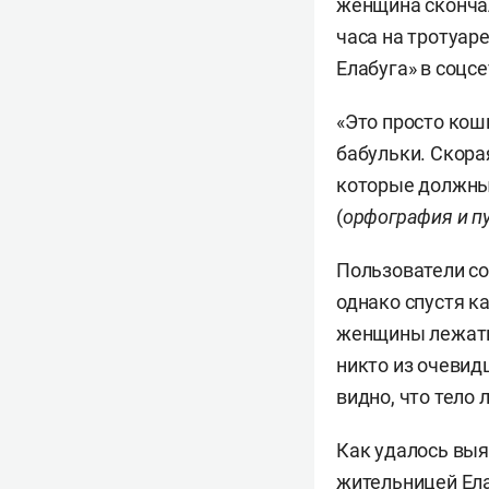
женщина сконча
часа на тротуар
Елабуга» в соцсе
«Это просто кош
бабульки. Скора
которые должны 
(
орфография и п
Пользователи со
однако спустя к
женщины лежать 
никто из очевид
видно, что тело
Как удалось выя
жительницей Ел