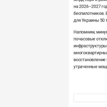
на 2026–2027 го
беспилотников.
для Украины 50 т
Напомним, мину
почасовые отклю
инфраструктуры.
многоквартирных
восстановление 
утраченные мощн