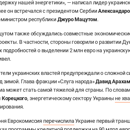
ддержку нашей энергетики», — написал лидер украинс
нее он встречался с президентом Сербии
Александар
р-министром республики
Джуро Мацутом
.
ацутом также обсуждались совместные экономически
роекты. В частности, стороны говорили о развитии Ду
х подробностей о выделении 2 млн евро на украинску
ивел.
тели украинских властей предупреждали о сложной с
д зимой. Глава фракции «Слуга народа»
Давид Араха
а может стать самой тяжелой для страны. По словам
 Корецкого
, энергетическому сектору Украины
не хв
ирования.
юня Еврокомиссия
перечислила
Украине первый транш 
ках программы кредитной поддержки на 90 млрд евро