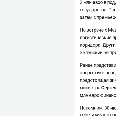
2 млн евро в по
государства. Ра
затем с премье
На встрече с М
логистические п
коридора. Други
Зеленский не пр
Ранее представи
энергетике пере
предстоящая зим
министра
Сергея
млн евро финанс
Напомним, 30 и
млрд евро в рам