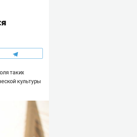
ся
оля таких
ческой культуры