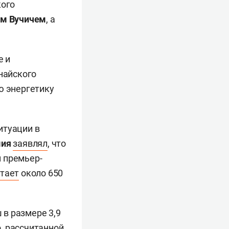
кого
ом Вучичем
, а
е и
найского
ю энергетику
итуации в
мия
заявлял
, что
 премьер-
атает
около 650
в размере 3,9
, рассчитанной