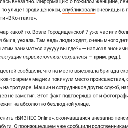
лась внезапно. Информацию о пожилой женщине, л
е по улице Городищенской,
опубликовали
очевидцы в г
ти «ВКонтакте».
мар какой то. Возле Городищенской 7 уже час или бо
я была, уехала. Там ведь люди ходят, очень много де
этим заниматься аууууу вы где?» — написал аноним
унктуация первоисточника сохранены
—
прим. ред.
).
цсетей сообщили, что на место выезжала бригада ск
акое-то время медики покинули место происшествия, 
на тротуаре. Машин и сотрудников других служб, на
цев не заметил. Этот факт подтверждают и фотографи
 лежит на абсолютно безлюдной улице.
снить «БИЗНЕС Online», скончавшаяся внезапно пенс
абуги. О произошедшем уже сообщили родственникам