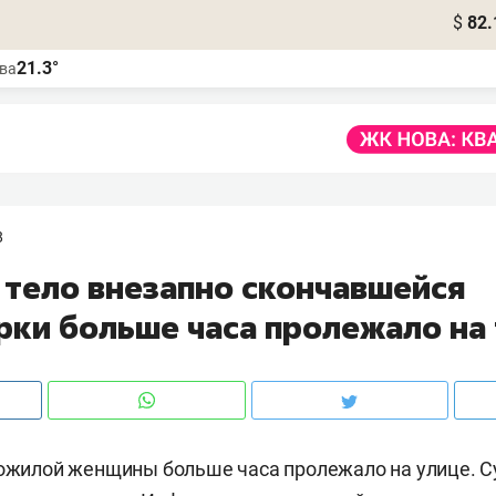
$
82.
21.3°
ва
8
 тело внезапно скончавшейся
рки больше часа пролежало на
пожилой женщины больше часа пролежало на улице. Су