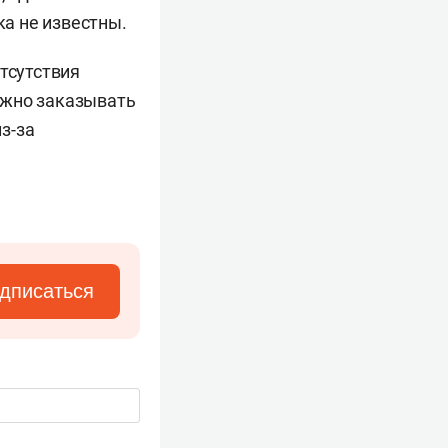
а не известны.
тсутствия
ужно заказывать
з-за
дписаться