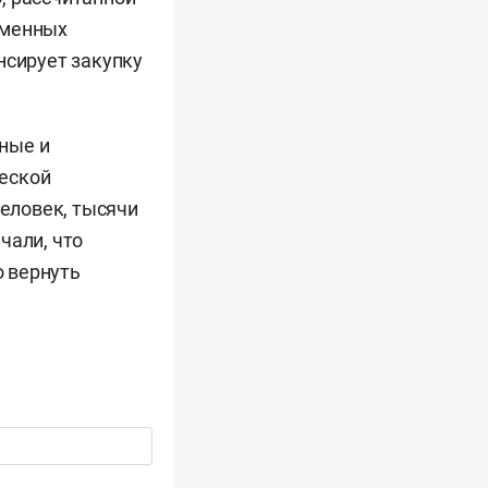
еменных
нсирует закупку
ные и
еской
человек, тысячи
чали, что
 вернуть