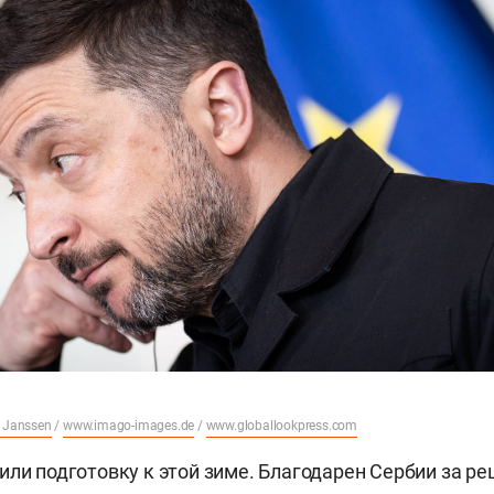
 Janssen
/
www.imago-images.de
/
www.globallookpress.com
или подготовку к этой зиме. Благодарен Сербии за р