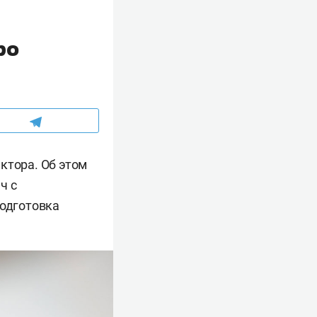
ро
ктора. Об этом
ч с
подготовка