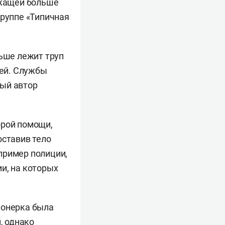
ежащей больше
руппе «Типичная
льше лежит труп
тей. Службы
ный автор
орой помощи,
оставив тело
пример полиции,
и, на которых
ионерка была
, однако