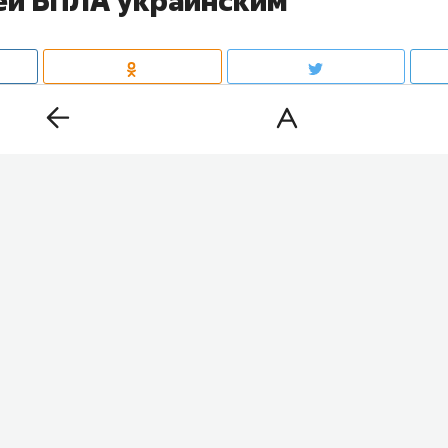
ей БПЛА украинским
 беспилотник вошел в воздушное пространство Болгар
ался у границы. Позже минобороны страны сообщило,
 дроном-приманкой «Майя». Об этом
сообщает
Болгар
дио.