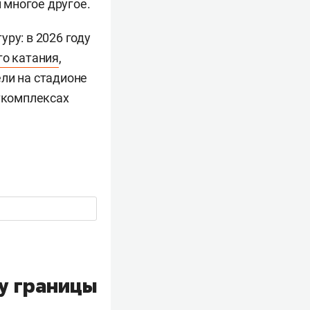
и многое другое.
ру: в 2026 году
го катания
,
ели на стадионе
рткомплексах
у границы