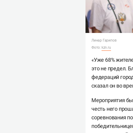
Линар Гарипов
Фото:
kzn.ru
«Уже 68% жителе
это не предел. 
федераций город
сказал он во вр
Мероприятия был
честь него прош
соревнования по
победительнице