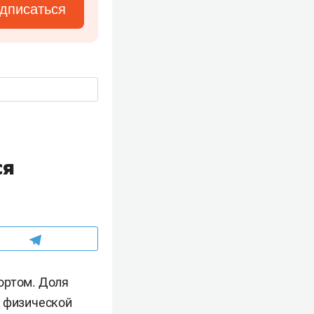
дписаться
ся
ортом. Доля
а физической