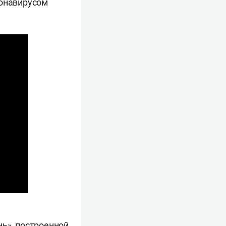
ронавирусом
нь», построенной