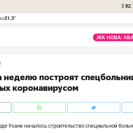
$
82.
21.3°
ва
2
за неделю построят спецбольни
ых коронавирусом
оде Ухане началось строительство специальной боль