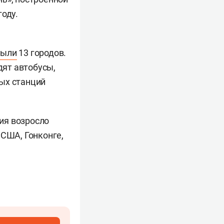
году.
рыли
13 городов.
дят автобусы,
ых станций
ия возросло
 США, Гонконге,