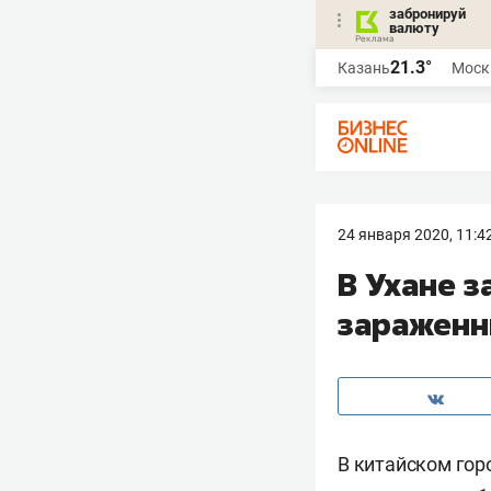
забронируй
валюту
21.3°
Казань
Моск
24 января 2020, 11:4
В Ухане 
зараженн
В китайском гор