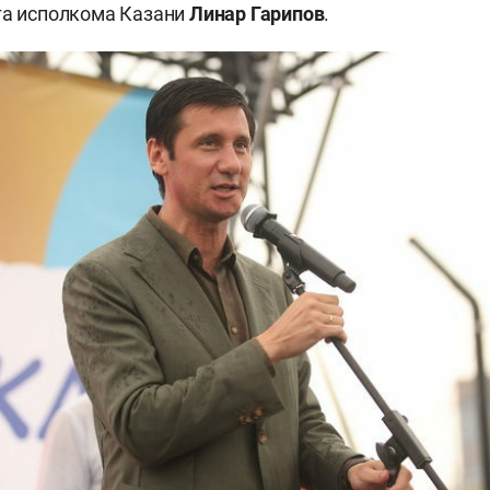
та исполкома Казани
Линар Гарипов
.