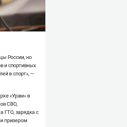
цы России, но
ов и спортивных
ей в спорт», —
рке «Урам» в
ов СВО,
а ГТО, зарядка с
й
и призером