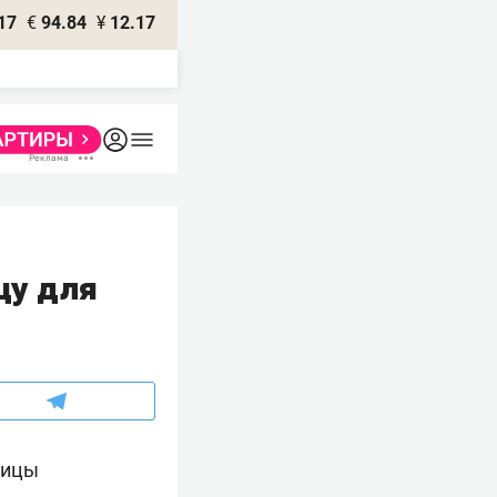
17
€
94.84
¥
12.17
цу для
ницы