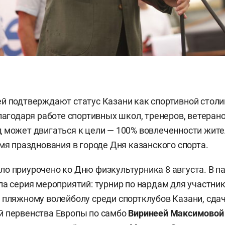
й подтверждают статус Казани как спортивной столи
Благодаря работе спортивных школ, тренеров, ветеран
 может двигаться к цели — 100% вовлеченности жител
емя празднования в городе Дня казанского спорта.
о приурочено ко Дню физкультурника 8 августа. В па
ла серия мероприятий: турнир по нардам для участник
 пляжному волейболу среди спортклубов Казани, сдач
й первенства Европы по самбо
Виринеей Максимово