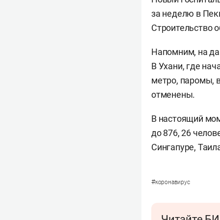
за неделю в Пек
Строительство о
Напомним, на да
В Ухани, где нач
метро, паромы, 
отменены.
В настоящий мом
до 876, 26 чело
Сингапуре, Таил
#
коронавирус
Читайте БИ