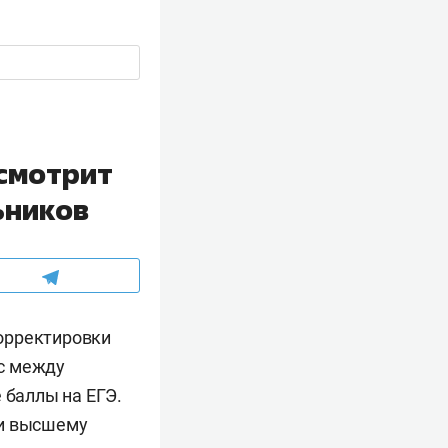
смотрит
ьников
орректировки
с между
баллы на ЕГЭ.
 и высшему