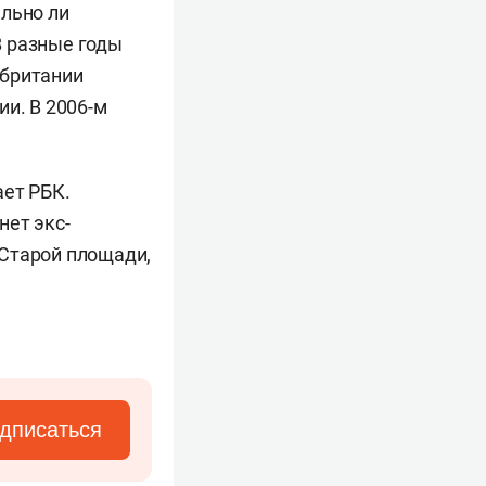
ельно ли
В разные годы
обритании
ии. В 2006-м
ает РБК.
нет экс-
Старой площади,
дписаться