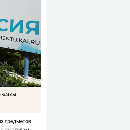
 нюансы
из предметов
 показателем