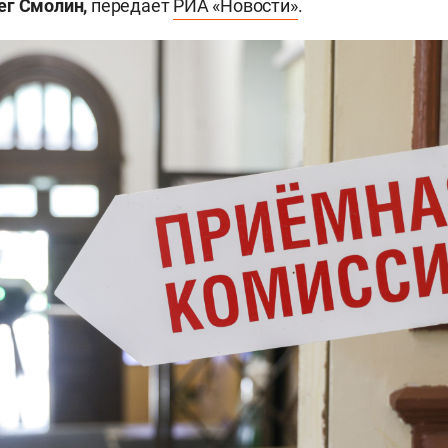
ег Смолин,
передает
РИА «Новости»
.