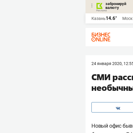
забронируй
валюту
14.6°
Казань
Моск
24 января 2020, 12:5
​СМИ рас
необычны
Новый офис бывш