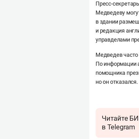
Пресс-секретар
Медведеву могут
в здании размещ
и редакция англ
управделами пр
Медведев часто 
По информации а
помощника през
но он отказался.
Читайте БИ
в Telegram