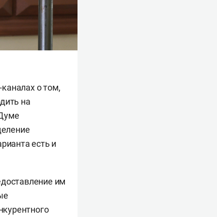
каналах о том,
дить на
 Думе
деление
арианта есть и
едоставление им
ые
онкурентного