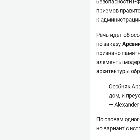
безопасности Р
приемов правите
к администраци
Речь идет об
осо
по заказу
Арсен
признано памятн
элементы модерн
архитектуры обр
Особняк Ар
дом, и преус
— Alexander
По словам одного
но вариант с ис