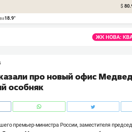
$
80.
18.9°
ва
5
сказали про новый офис Медвед
й особняк
его премьер-министра России, заместителя председ