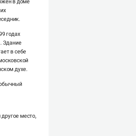
ложен в доме
ких
еседник.
99 годах
. Здание
ает в себе
 московской
нском духе.
еобычный
 другое место,