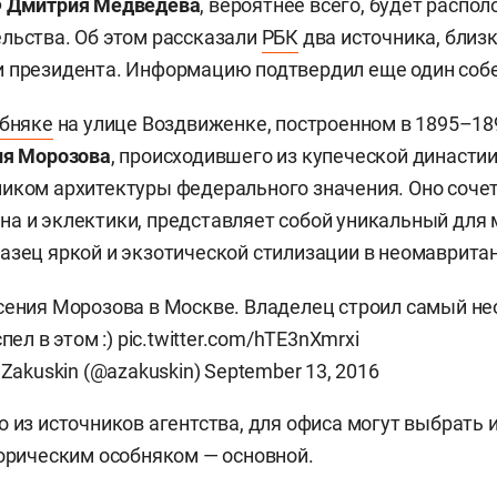
Ф
Дмитрия Медведева
, вероятнее всего, будет распо
льства. Об этом рассказали
РБК
два источника, близ
и президента. Информацию подтвердил еще один соб
бняке
на улице Воздвиженке, построенном в 1895–18
ия Морозова
, происходившего из купеческой династии
иком архитектуры федерального значения. Оно сочет
а и эклектики, представляет собой уникальный для
азец яркой и экзотической стилизации в неомаврита
сения Морозова в Москве. Владелец строил самый н
пел в этом :)
pic.twitter.com/hTE3nXmrxi
 Zakuskin (@azakuskin)
September 13, 2016
 из источников агентства, для офиса могут выбрать и
торическим особняком — основной.