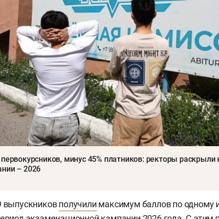
 первокурсников, минус 45% платников: ректоры раскрыли
нии – 2026
9 выпускников
получили
максимум баллов по одному 
период экзаменационной кампании 2026 года. С этим