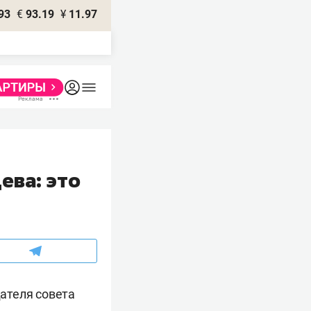
93
€
93.19
¥
11.97
ева: это
ателя совета