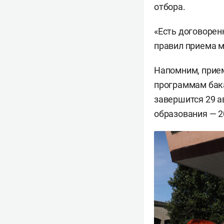
отбора.
«Есть договорен
правил приема м
Напомним, прием
программам бака
завершится 29 а
образования — 2