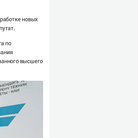
зработке новых
путат.
а по
вания
ованного высшего