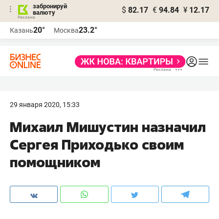
забронируй
$
82.17
€
94.84
¥
12.17
валюту
20°
23.2°
Казань
Москва
29 января 2020, 15:33
Михаил Мишустин назначил
Сергея Приходько своим
помощником