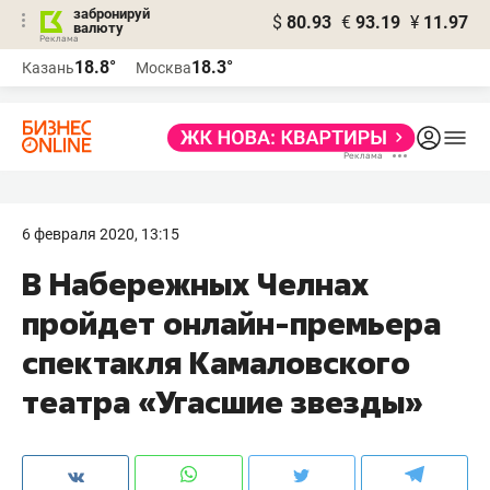
забронируй
$
80.93
€
93.19
¥
11.97
валюту
18.8°
18.3°
Казань
Москва
6 февраля 2020, 13:15
В Набережных Челнах
пройдет онлайн-премьера
спектакля Камаловского
театра «Угасшие звезды»