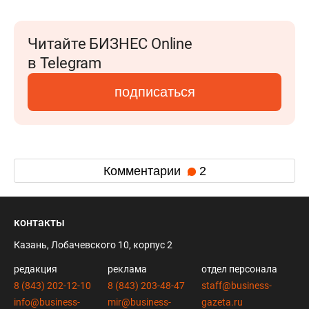
Читайте БИЗНЕС Online
в Telegram
подписаться
Комментарии
2
контакты
Казань, Лобачевского 10, корпус 2
редакция
реклама
отдел персонала
8 (843) 202-12-10
8 (843) 203-48-47
staff@business-
info@business-
mir@business-
gazeta.ru