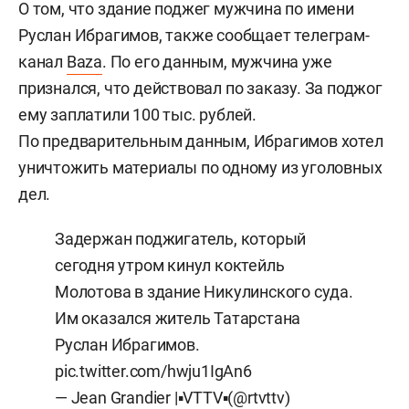
О том, что здание поджег мужчина по имени
Руслан Ибрагимов, также сообщает телеграм-
канал
Baza
. По его данным, мужчина уже
признался, что действовал по заказу. За поджог
ему заплатили 100 тыс. рублей.
По предварительным данным, Ибрагимов хотел
уничтожить материалы по одному из уголовных
дел.
Задержан поджигатель, который
сегодня утром кинул коктейль
Молотова в здание Никулинского суда.
Им оказался житель Татарстана
Руслан Ибрагимов.
pic.twitter.com/hwju1IgAn6
— Jean Grandier |▪︎VTTV▪︎(@rtvttv)