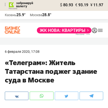
забронируй
$
80.93
€
93.19
¥
11.97
валюту
25.9°
28.8°
Казань
Москва
6 февраля 2020, 17:08
«Телеграм»: Житель
Татарстана поджег здание
суда в Москве