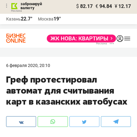
забронируй
$
82.17
€
94.84
¥
12.17
валюту
22.7°
19°
Казань
Москва
6 февраля 2020, 20:10
Греф протестировал
автомат для считывания
карт в казанских автобусах