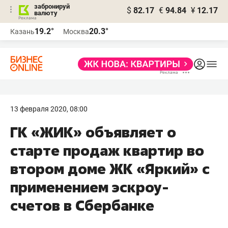
забронируй
$
82.17
€
94.84
¥
12.17
валюту
19.2°
20.3°
Казань
Москва
13 февраля 2020, 08:00
ГК «ЖИК» объявляет о
старте продаж квартир во
втором доме ЖК «Яркий» с
применением эскроу-
счетов в Сбербанке