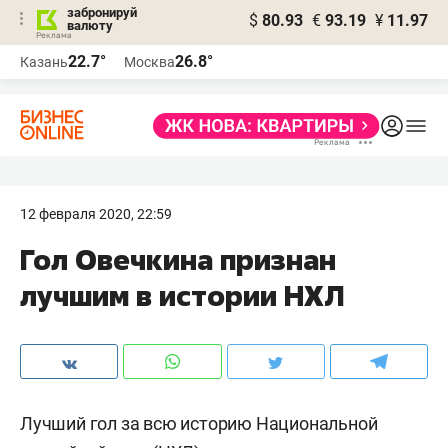
забронируй
$
80.93
€
93.19
¥
11.97
валюту
22.7°
26.8°
Казань
Москва
12 февраля 2020, 22:59
Гол Овечкина признан
лучшим в истории НХЛ
Лучший гол за всю историю Национальной