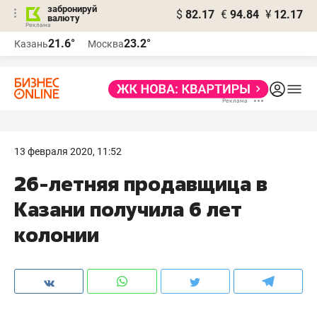
забронируй
$
82.17
€
94.84
¥
12.17
валюту
21.6°
23.2°
Казань
Москва
13 февраля 2020, 11:52
​26-летняя продавщица в
Казани получила 6 лет
колонии​