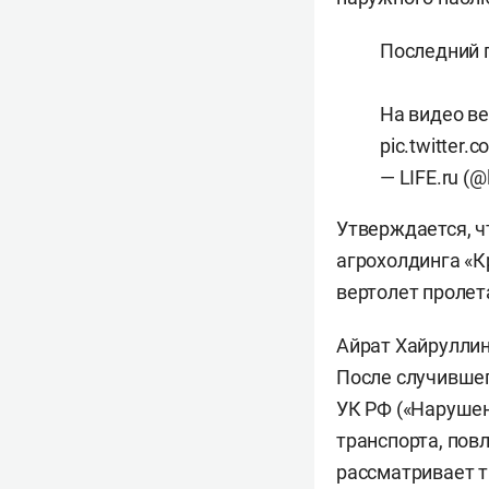
Последний 
На видео ве
pic.twitter
— LIFE.ru (@
Утверждается, ч
агрохолдинга «К
вертолет пролет
Айрат Хайрулли
После случившег
УК РФ («Нарушен
транспорта, пов
рассматривает т