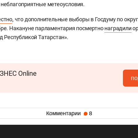
 неблагоприятные метеоусловия.
естно
, что дополнительные выборы в Госдуму по окру
бре. Накануне парламентария посмертно
наградили
о
ед Республикой Татарстан».
ЗНЕС Online
по
Комментарии
8