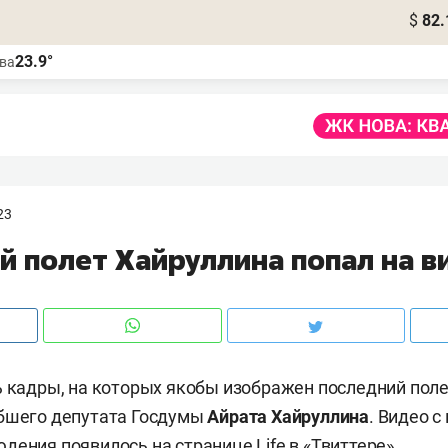
$
82.
23.9°
ва
23
й полет Хайруллина попал на в
ь кадры, на которых якобы изображен последний поле
ибшего депутата Госдумы
Айрата Хайруллина
. Видео 
юдения появилось на
странице
Life в «Твиттере».