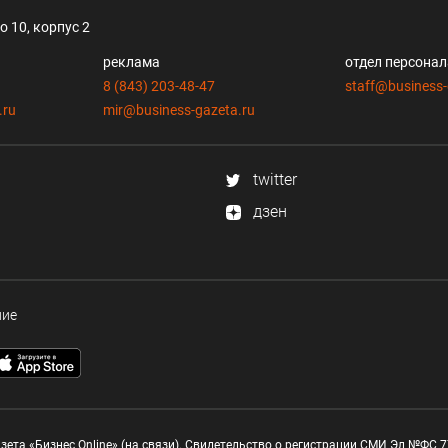
 10, корпус 2
реклама
отдел персона
8 (843) 203-48-47
staff@business-
.ru
mir@business-gazeta.ru
twitter
дзен
ние
зета «Бизнес Online» (на связи). Свидетельство о регистрации СМИ Эл №ФС 77