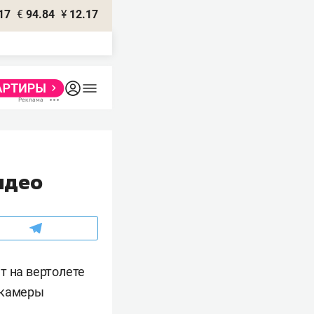
17
€
94.84
¥
12.17
идео
т на вертолете
с камеры