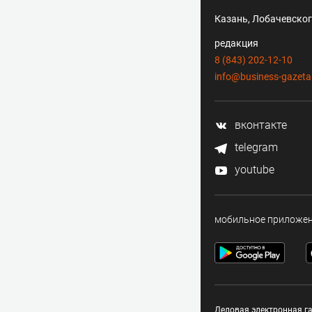
Казань, Лобачевского
редакция
8 (843) 202-12-10
info@business-gazeta
вконтакте
telegram
youtube
мобильное приложе
Деловая электронная га