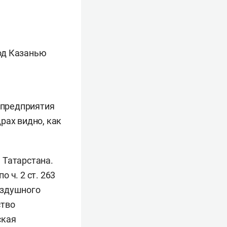
под Казанью
и предприятия
рах видно, как
 Татарстана.
 ч. 2 ст. 263
оздушного
ство
ская