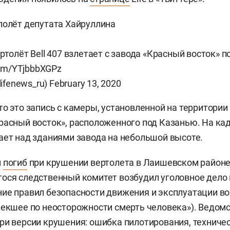
полёт депутата Хайруллина
ртолёт Bell 407 взлетает с завода «Красный восток» 
.com/YTjbbbXGPz
lifenews_ru)
February 13, 2020
то это запись с камеры, установленной на территори
расный восток», расположенного под Казанью. На кад
ает над зданиями завода на небольшой высоте.
н
погиб
при крушении вертолета в Лаишевском районе
ося следственный комитет возбудил уголовное дело по
ие правил безопасности движения и эксплуатации в
лекшее по неосторожности смерть человека»). Ведом
ри версии крушения: ошибка пилотирования, техниче