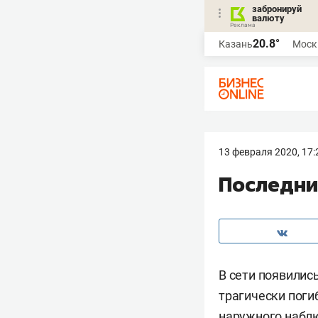
забронируй
валюту
20.8°
Казань
Моск
13 февраля 2020, 17:
​Последни
В сети появилис
трагически пог
наружного набл