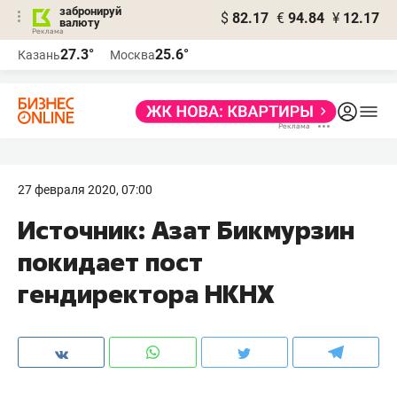
забронируй
$
82.17
€
94.84
¥
12.17
валюту
27.3°
25.6°
Казань
Москва
27 февраля 2020, 07:00
Источник: Азат Бикмурзин
покидает пост
гендиректора НКНХ