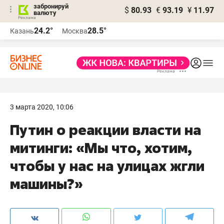
забронируй
$
80.93
€
93.19
¥
11.97
валюту
24.2°
28.5°
Казань
Москва
3 марта 2020, 10:06
Путин о реакции власти на
митинги: «Мы что, хотим,
чтобы у нас на улицах жгли
машины?»