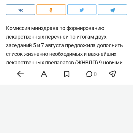
Комиссия минздрава по формированию
лекарственных перечней по итогам двух
заседаний 5 и 7 августа предложила дополнить
список жизненно необходимых и важнейших
лекарственных препаратов (ЖНВЛП) 9 новыми
позициями. Среди них — инновационные
0
средства для лечения онкозаболеваний,
гепатита С и редких генетических патологий.
Окончательное решение о расширении перечня
примет правительство РФ, пишут «
Ведомости
».