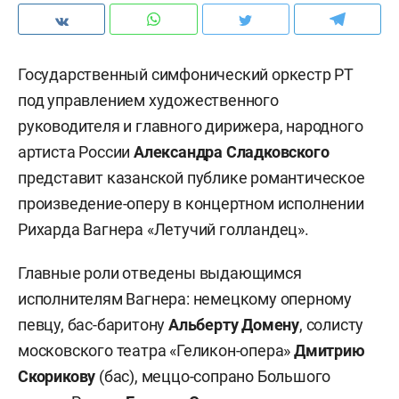
Государственный симфонический оркестр РТ
под управлением художественного
руководителя и главного дирижера, народного
артиста России
А
лександра Сладковского
представит казанской публике романтическое
произведение-оперу в концертном исполнении
Рихарда Вагнера «Летучий голландец».
Главные роли отведены выдающимся
исполнителям Вагнера: немецкому оперному
певцу, бас-баритону
Альберту Домену
, солисту
московского театра «Геликон-опера»
Дмитрию
Скорикову
(бас), меццо-сопрано Большого