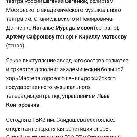
театра России
Евгении Сегенюк
, солистам
Московского академического музыкального
театра им. Станиславского и Немировича-
Данченко
Наталье Мурадымовой
(сопрано),
Артему Сафронову
(тенор) и
Кириллу Матвееву
(тенор).
Яркое выступление звездного состава солистов
и оркестра дополнит академический большой
хор «Мастера хорового пения» российского
государственного музыкального
телерадиоцентра под управлением
Льва
Конторовича
.
Сегодня в ГБКЗ им. Сайдашева состоялась
открытая генеральная репетиция оперы.