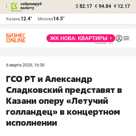
забронируй
$
82.17
€
94.84
¥
12.17
валюту
12.4°
14.5°
Казань
Москва
6 марта 2020, 16:30
ГСО РТ и Александр
Сладковский представят в
Казани оперу «Летучий
голландец» в концертном
исполнении